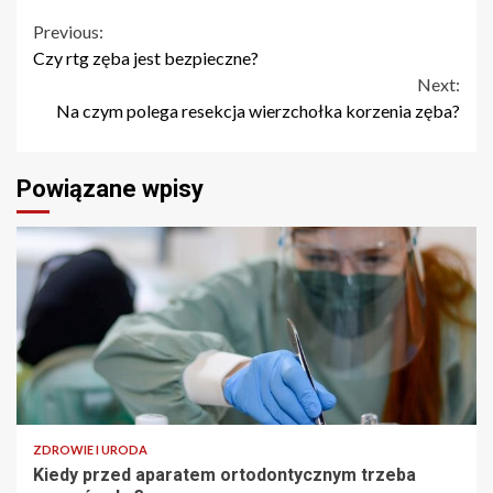
Continue
Previous:
Czy rtg zęba jest bezpieczne?
Reading
Next:
Na czym polega resekcja wierzchołka korzenia zęba?
Powiązane wpisy
ZDROWIE I URODA
Kiedy przed aparatem ortodontycznym trzeba