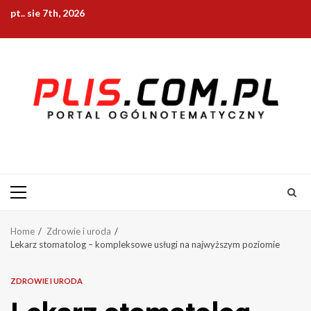
Skip
pt.. sie 7th, 2026
to
content
Primary
Menu
Home
Zdrowie i uroda
Lekarz stomatolog – kompleksowe usługi na najwyższym poziomie
ZDROWIE I URODA