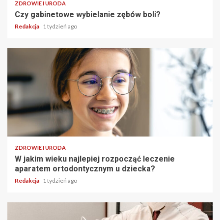
ZDROWIE I URODA
Czy gabinetowe wybielanie zębów boli?
Redakcja
1 tydzień ago
ZDROWIE I URODA
W jakim wieku najlepiej rozpocząć leczenie
aparatem ortodontycznym u dziecka?
Redakcja
1 tydzień ago