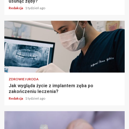
usunąć zęby?
Redakcja
1 tydzień ago
ZDROWIE I URODA
Jak wygląda życie z implantem zęba po
zakończeniu leczenia?
Redakcja
1 tydzień ago