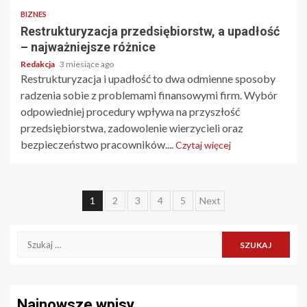
BIZNES
Restrukturyzacja przedsiębiorstw, a upadłość
– najważniejsze różnice
Redakcja
3 miesiące ago
Restrukturyzacja i upadłość to dwa odmienne sposoby
radzenia sobie z problemami finansowymi firm. Wybór
odpowiedniej procedury wpływa na przyszłość
przedsiębiorstwa, zadowolenie wierzycieli oraz
bezpieczeństwo pracowników....
Czytaj więcej
Stronicowanie
1
2
3
4
5
Next
wpisów
Szukaj:
Najnowsze wpisy