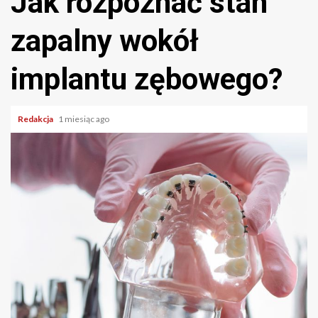
Jak rozpoznać stan
zapalny wokół
implantu zębowego?
Redakcja
1 miesiąc ago