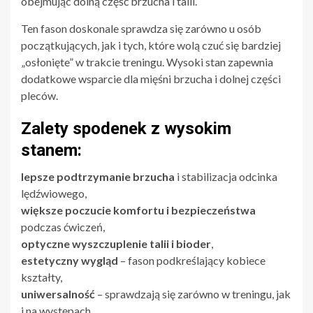
obejmując dolną część brzucha i talii.
Ten fason doskonale sprawdza się zarówno u osób
początkujących, jak i tych, które wolą czuć się bardziej
„osłonięte” w trakcie treningu. Wysoki stan zapewnia
dodatkowe wsparcie dla mięśni brzucha i dolnej części
pleców.
Zalety spodenek z wysokim
stanem:
lepsze podtrzymanie brzucha
i stabilizacja odcinka
lędźwiowego,
większe poczucie komfortu i bezpieczeństwa
podczas ćwiczeń,
optyczne wyszczuplenie talii i bioder
,
estetyczny wygląd
– fason podkreślający kobiece
kształty,
uniwersalność
– sprawdzają się zarówno w treningu, jak
i na występach.