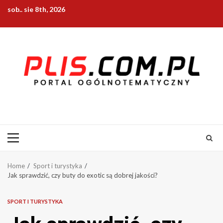
Skip
sob.. sie 8th, 2026
to
content
Primary
Menu
Home
Sport i turystyka
Jak sprawdzić, czy buty do exotic są dobrej jakości?
SPORT I TURYSTYKA