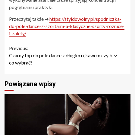
pogłębianiu praktyki.
Przeczytaj także ➡
https://styldowolny.pl/spodniczka-
do-pole-dance-z-szortami-a-klasyczne-szorty-roznice-
i-zalety/
Continue
Previous:
Czarny top do pole dance z długim rękawem czy bez –
Reading
co wybrać?
Powiązane wpisy