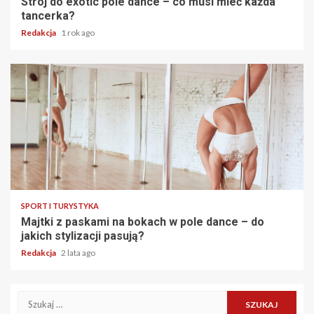
Strój do exotic pole dance – co musi mieć każda
tancerka?
Redakcja
1 rok ago
SPORT I TURYSTYKA
Majtki z paskami na bokach w pole dance – do
jakich stylizacji pasują?
Redakcja
2 lata ago
Szukaj: