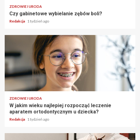
ZDROWIE I URODA
Czy gabinetowe wybielanie zębów boli?
Redakcja
1 tydzień ago
ZDROWIE I URODA
W jakim wieku najlepiej rozpocząć leczenie
aparatem ortodontycznym u dziecka?
Redakcja
1 tydzień ago