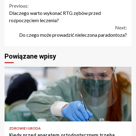
Continue
Previous:
Dlaczego warto wykonać RTG zębów przed
Reading
rozpoczęciem leczenia?
Next:
Do czego może prowadzić nieleczona paradontoza?
Powiązane wpisy
ZDROWIE I URODA
Kiedy przed aparatem ortodontycznym trzeba