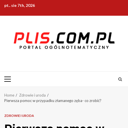
Skip
pt.. sie 7th, 2026
to
content
Primary
Menu
Home
Zdrowie i uroda
Pierwsza pomoc w przypadku złamanego zęba- co zrobić?
ZDROWIE I URODA