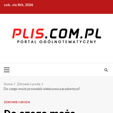
Skip
sob.. sie 8th, 2026
to
content
Primary
Menu
Home
Zdrowie i uroda
Do czego może prowadzić nieleczona paradontoza?
ZDROWIE I URODA