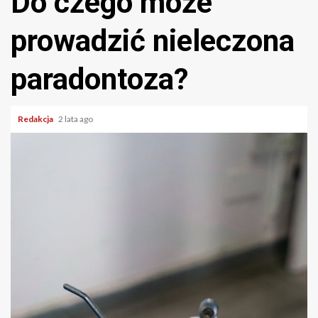
Do czego może
prowadzić nieleczona
paradontoza?
Redakcja
2 lata ago