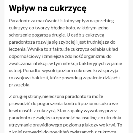
Wpływ na cukrzycę
Paradontoza ma również istotny wpływ na przebieg
cukrzycy, co tworzy błędne koło, w którym jedno
schorzenie pogarsza drugie. U osób z cukrzycą
paradontoza rozwija się szybciej i jest trudniejsza do
leczenia. Wynika to z faktu, że cukrzyca osłabia układ
odpornościowy i zmniejsza zdolność organizmu do
zwalczania infekcji, w tym infekcji bakteryjnych w jamie
ustnej. Ponadto, wysoki poziom cukru we krwi sprzyja
rozwojowi bakterii, które powodują zapalenie dziąseł i
przyzębia.
Z drugiej strony, nieleczona paradontoza może
prowadzić do pogorszenia kontroli poziomu cukru we
krwi u osób z cukrzycą. Stan zapalny wywołany przez
paradontozę zwiększa oporność na insulinę, co utrudnia
utrzymanie prawidłowego poziomu glukozy we krwi. To
z kolei prowadzi do powikłań związanych z cukrzycą,