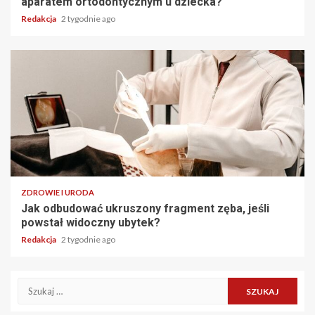
aparatem ortodontycznym u dziecka?
Redakcja
2 tygodnie ago
ZDROWIE I URODA
Jak odbudować ukruszony fragment zęba, jeśli
powstał widoczny ubytek?
Redakcja
2 tygodnie ago
Szukaj: