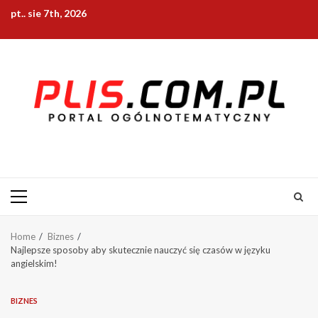
Skip
pt.. sie 7th, 2026
to
content
Primary
Menu
Home
Biznes
Najlepsze sposoby aby skutecznie nauczyć się czasów w języku
angielskim!
BIZNES