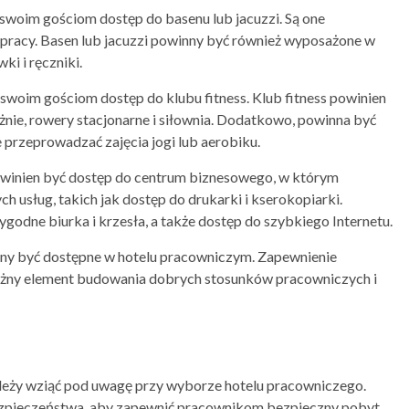
 swoim gościom dostęp do basenu lub jacuzzi. Są one
pracy. Basen lub jacuzzi powinny być również wyposażone w
ki i ręczniki.
swoim gościom dostęp do klubu fitness. Klub fitness powinien
żnie, rowery stacjonarne i siłownia. Dodatkowo, powinna być
przeprowadzać zajęcia jogi lub aerobiku.
owinien być dostęp do centrum biznesowego, w którym
 usług, takich jak dostęp do drukarki i kserokopiarki.
dne biurka i krzesła, a także dostęp do szybkiego Internetu.
winny być dostępne w hotelu pracowniczym. Zapewnienie
ny element budowania dobrych stosunków pracowniczych i
leży wziąć pod uwagę przy wyborze hotelu pracowniczego.
ezpieczeństwa, aby zapewnić pracownikom bezpieczny pobyt.