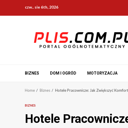
Skip
czw.. sie 6th, 2026
to
content
BIZNES
DOM I OGRÓD
MOTORYZACJA
Home
Biznes
Hotele Pracownicze: Jak Zwiększyć Komfor
BIZNES
Hotele Pracownicz