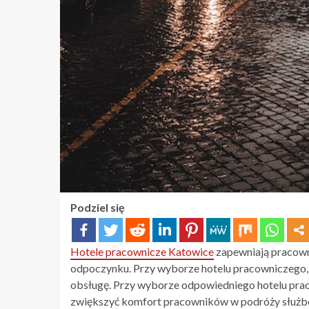
Podziel się
Hotele pracownicze Katowice
zapewniają pracowni
odpoczynku. Przy wyborze hotelu pracowniczego, na
obsługę. Przy wyborze odpowiedniego hotelu prac
zwiększyć komfort pracowników w podróży służb