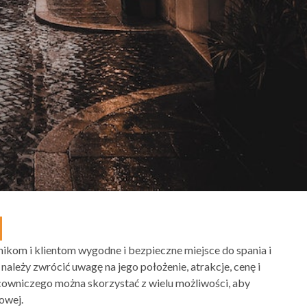
kom i klientom wygodne i bezpieczne miejsce do spania i
leży zwrócić uwagę na jego położenie, atrakcje, cenę i
owniczego można skorzystać z wielu możliwości, aby
owej.