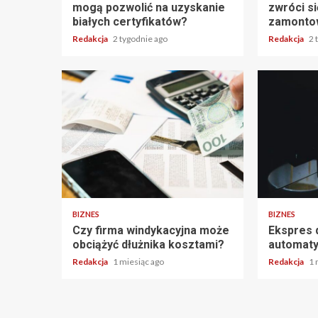
mogą pozwolić na uzyskanie
zwróci si
białych certyfikatów?
zamonto
Redakcja
2 tygodnie ago
Redakcja
2 
BIZNES
BIZNES
Czy firma windykacyjna może
Ekspres 
obciążyć dłużnika kosztami?
automaty
Redakcja
1 miesiąc ago
Redakcja
1 