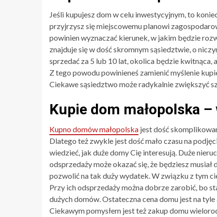
Jeśli kupujesz dom w celu inwestycyjnym, to koniecz
przyjrzysz się miejscowemu planowi zagospodaro
powinien wyznaczać kierunek, w jakim będzie rozwij
znajduje się w dość skromnym sąsiedztwie, o niczy
sprzedać za 5 lub 10 lat, okolica będzie kwitnąca,
Z tego powodu powinieneś zamienić myślenie kupie
Ciekawe sąsiedztwo może radykalnie zwiększyć sz
Kupie dom małopolska – 
Kupno domów małopolska
jest dość skomplikowane
Dlatego też zwykle jest dość mało czasu na podjęc
wiedzieć, jak duże domy Cię interesują. Duże nieru
odsprzedaży może okazać się, że będziesz musiał 
pozwolić na tak duży wydatek. W związku z tym 
Przy ich odsprzedaży można dobrze zarobić, bo 
dużych domów. Ostateczna cena domu jest na tyle 
Ciekawym pomysłem jest też zakup domu wielorod