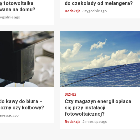
ę fotowoltaika
do czekolady od melangera?
wana na domu?
Redakcja
3 tygodnie ago
tygodnie ago
BIZNES
do kawy do biura –
Czy magazyn energii opłaca
czny czy kolbowy?
się przy instalacji
fotowoltaicznej?
miesiąc ago
Redakcja
2 miesiące ago