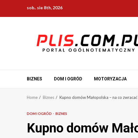
Skip
sob.. sie 8th, 2026
to
content
BIZNES
DOM I OGRÓD
MOTORYZACJA
Home
Biznes
Kupno domów Małopolska – na co zwracać
DOM I OGRÓD
BIZNES
Kupno domów Małop