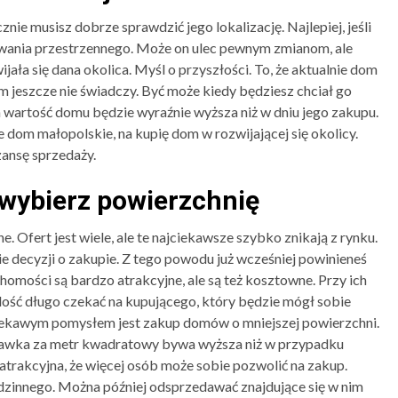
nie musisz dobrze sprawdzić jego lokalizację. Najlepiej, jeśli
wania przestrzennego. Może on ulec pewnym zmianom, ale
ała się dana okolica. Myśl o przyszłości. To, że aktualnie dom
m jeszcze nie świadczy. Być może kiedy będziesz chciał go
 a wartość domu będzie wyraźnie wyższa niż w dniu jego zakupu.
 dom małopolskie, na kupię dom w rozwijającej się okolicy.
ansę sprzedaży.
wybierz powierzchnię
. Ofert jest wiele, ale te najciekawsze szybko znikają z rynku.
ie decyzji o zakupie. Z tego powodu już wcześniej powinieneś
chomości są bardzo atrakcyjne, ale są też kosztowne. Przy ich
dość długo czekać na kupującego, który będzie mógł sobie
ciekawym pomysłem jest zakup domów o mniejszej powierzchni.
stawka za metr kwadratowy bywa wyższa niż w przypadku
atrakcyjna, że więcej osób może sobie pozwolić na zakup.
zinnego. Można później odsprzedawać znajdujące się w nim