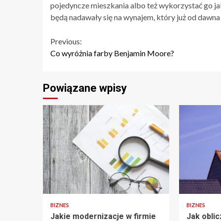
pojedyncze mieszkania albo też wykorzystać go j
będą nadawały się na wynajem, który już od dawn
Continue
Previous:
Co wyróżnia farby Benjamin Moore?
Reading
Powiązane wpisy
BIZNES
BIZNES
Jakie modernizacje w firmie
Jak oblic