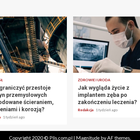
SŁ
ZDROWIE I URODA
graniczyć przestoje
Jak wygląda życie z
yn przemysłowych
implantem zęba po
dowane ścieraniem,
zakończeniu leczenia?
eniami i korozją?
Redakcja
1 tydzień ago
a
1 tydzień ago
Copyright 2020 © Plis.com.pl
|
Magnitude
by AF themes.