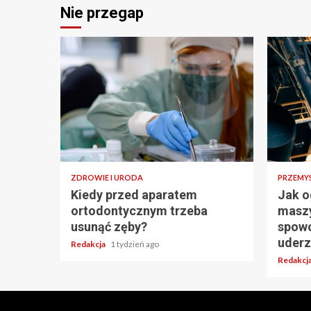
Nie przegap
ZDROWIE I URODA
PRZEMY
Kiedy przed aparatem
Jak o
ortodontycznym trzeba
masz
usunąć zęby?
spowo
uderz
Redakcja
1 tydzień ago
Redakcj