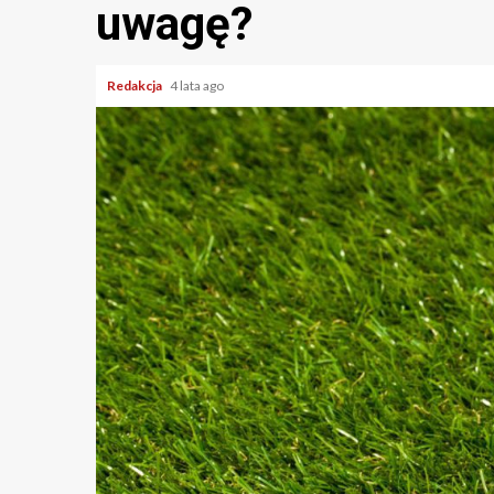
uwagę?
Redakcja
4 lata ago