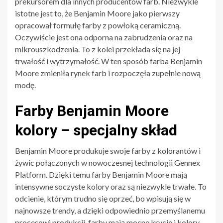
prekursorem dla innych producentów farb. Niezwykle
istotne jest to, że Benjamin Moore jako pierwszy
opracował formułę farby z powłoką ceramiczną.
Oczywiście jest ona odporna na zabrudzenia oraz na
mikrouszkodzenia. To z kolei przekłada się na jej
trwałość i wytrzymałość. W ten sposób farba Benjamin
Moore zmieniła rynek farb i rozpoczęła zupełnie nową
modę.
Farby Benjamin Moore
kolory – specjalny skład
Benjamin Moore produkuje swoje farby z kolorantów i
żywic połączonych w nowoczesnej technologii Gennex
Platform. Dzięki temu farby Benjamin Moore mają
intensywne soczyste kolory oraz są niezwykle trwałe. To
odcienie, którym trudno się oprzeć, bo wpisują się w
najnowsze trendy, a dzięki odpowiednio przemyślanemu
procesowi produkcji, farby mają mocne krycie i kolory,