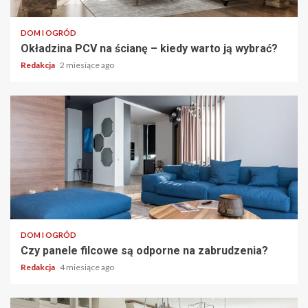
DOM I OGRÓD
Okładzina PCV na ścianę – kiedy warto ją wybrać?
Redakcja
2 miesiące ago
DOM I OGRÓD
Czy panele filcowe są odporne na zabrudzenia?
Redakcja
4 miesiące ago