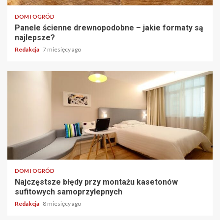
DOM I OGRÓD
Panele ścienne drewnopodobne – jakie formaty są
najlepsze?
Redakcja
7 miesięcy ago
DOM I OGRÓD
Najczęstsze błędy przy montażu kasetonów
sufitowych samoprzylepnych
Redakcja
8 miesięcy ago