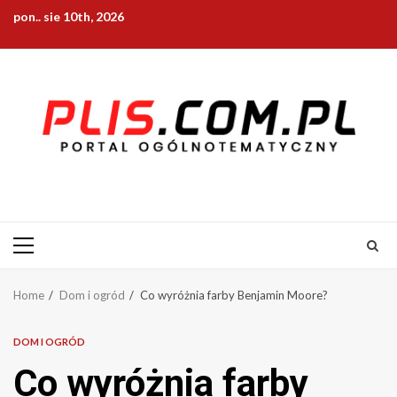
Skip
pon.. sie 10th, 2026
to
content
Primary
Menu
Home
Dom i ogród
Co wyróżnia farby Benjamin Moore?
DOM I OGRÓD
Co wyróżnia farby