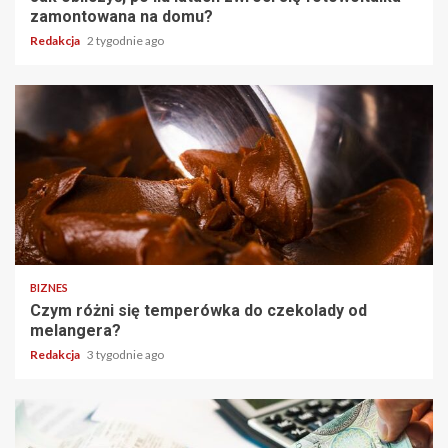
zamontowana na domu?
Redakcja
2 tygodnie ago
BIZNES
Czym różni się temperówka do czekolady od
melangera?
Redakcja
3 tygodnie ago