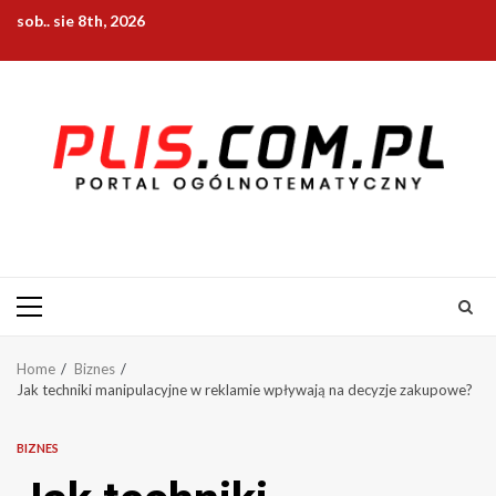
Skip
sob.. sie 8th, 2026
to
content
Primary
Menu
Home
Biznes
Jak techniki manipulacyjne w reklamie wpływają na decyzje zakupowe?
BIZNES