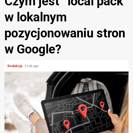
Czym jest “local pack”
w lokalnym
pozycjonowaniu stron
w Google?
Redakcja
1 rok ago