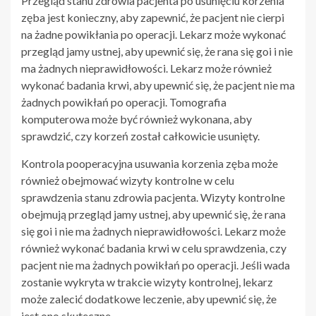
Przegląd stanu zdrowia pacjenta po usunięciu korzenia
zęba jest konieczny, aby zapewnić, że pacjent nie cierpi
na żadne powikłania po operacji. Lekarz może wykonać
przegląd jamy ustnej, aby upewnić się, że rana się goi i nie
ma żadnych nieprawidłowości. Lekarz może również
wykonać badania krwi, aby upewnić się, że pacjent nie ma
żadnych powikłań po operacji. Tomografia
komputerowa może być również wykonana, aby
sprawdzić, czy korzeń został całkowicie usunięty.
Kontrola pooperacyjna usuwania korzenia zęba może
również obejmować wizyty kontrolne w celu
sprawdzenia stanu zdrowia pacjenta. Wizyty kontrolne
obejmują przegląd jamy ustnej, aby upewnić się, że rana
się goi i nie ma żadnych nieprawidłowości. Lekarz może
również wykonać badania krwi w celu sprawdzenia, czy
pacjent nie ma żadnych powikłań po operacji. Jeśli wada
zostanie wykryta w trakcie wizyty kontrolnej, lekarz
może zalecić dodatkowe leczenie, aby upewnić się, że
jest ono skuteczne.