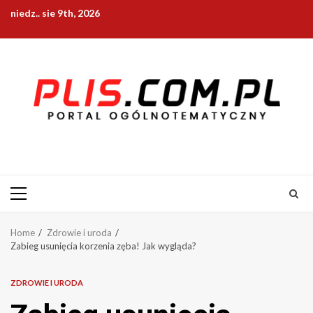
Skip
niedz.. sie 9th, 2026
to
content
Primary
Menu
Home
Zdrowie i uroda
Zabieg usunięcia korzenia zęba! Jak wygląda?
ZDROWIE I URODA