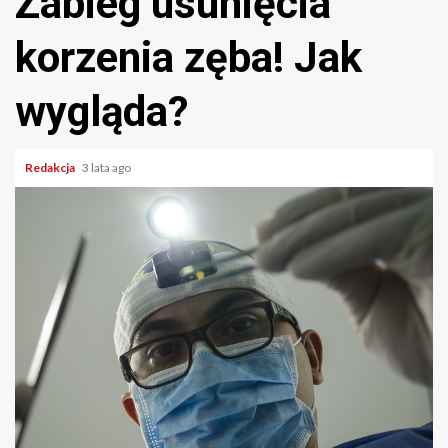
Zabieg usunięcia
korzenia zęba! Jak
wygląda?
Redakcja
3 lata ago