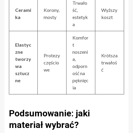
Trwało
Cerami
Korony,
ść,
Wyższy
ka
mosty
estetyk
koszt
a
Komfor
Elastyc
t
zne
noszeni
Protezy
Krótsza
tworzy
a,
częścio
trwałoś
wa
odporn
we
ć
sztucz
ość na
ne
pęknięc
ia
Podsumowanie: jaki
materiał wybrać?