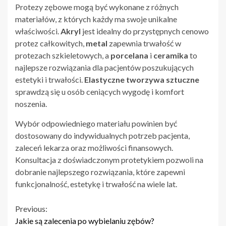
Protezy zębowe mogą być wykonane z różnych
materiałów, z których każdy ma swoje unikalne
właściwości.
Akryl
jest idealny do przystępnych cenowo
protez całkowitych,
metal
zapewnia trwałość w
protezach szkieletowych, a
porcelana
i
ceramika
to
najlepsze rozwiązania dla pacjentów poszukujących
estetyki i trwałości.
Elastyczne tworzywa sztuczne
sprawdzą się u osób ceniących wygodę i komfort
noszenia.
Wybór odpowiedniego materiału powinien być
dostosowany do indywidualnych potrzeb pacjenta,
zaleceń lekarza oraz możliwości finansowych.
Konsultacja z doświadczonym protetykiem pozwoli na
dobranie najlepszego rozwiązania, które zapewni
funkcjonalność, estetykę i trwałość na wiele lat.
Continue
Previous:
Jakie są zalecenia po wybielaniu zębów?