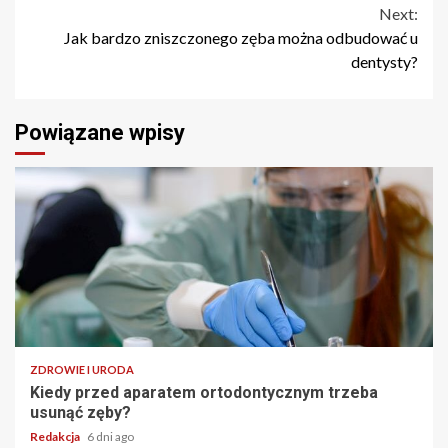
Reading
Next:
Jak bardzo zniszczonego zęba można odbudować u
dentysty?
Powiązane wpisy
ZDROWIE I URODA
Kiedy przed aparatem ortodontycznym trzeba
usunąć zęby?
Redakcja
6 dni ago