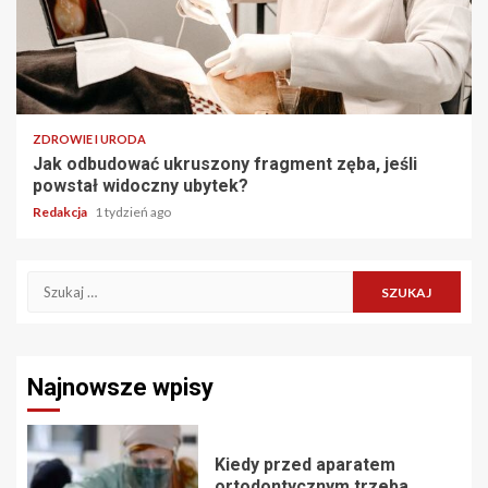
ZDROWIE I URODA
Jak odbudować ukruszony fragment zęba, jeśli
powstał widoczny ubytek?
Redakcja
1 tydzień ago
Szukaj:
Najnowsze wpisy
Kiedy przed aparatem
ortodontycznym trzeba