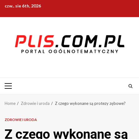
Skip
czw.. sie 6th, 2026
to
content
Primary
Menu
Home
Zdrowie i uroda
Z czego wykonane są protezy zębowe?
ZDROWIE I URODA
Z czego wykonane są