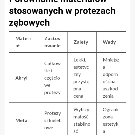
stosowanych w protezach
zębowych
Materi
Zastos
Zalety
Wady
ał
owanie
Lekki,
Mniejsz
Całkow
estetyc
a
ite i
zny,
odporn
Akryl
częścio
przystę
ość na
we
pna
uszkod
protezy
cena
zenia
Wytrzy
Ogranic
Protezy
małość,
zona
Metal
szkielet
stabilno
estetyk
owe
ść
a