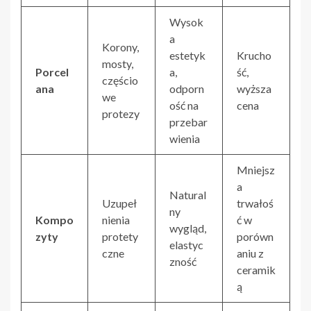
Wysok
a
Korony,
estetyk
Krucho
mosty,
Porcel
a,
ść,
częścio
ana
odporn
wyższa
we
ość na
cena
protezy
przebar
wienia
Mniejsz
a
Natural
Uzupeł
trwałoś
ny
Kompo
nienia
ć w
wygląd,
zyty
protety
porówn
elastyc
czne
aniu z
zność
ceramik
ą