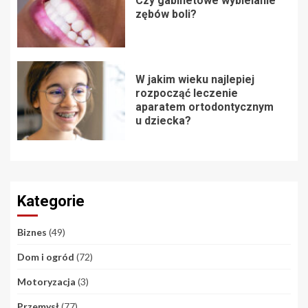
Czy gabinetowe wybielanie
zębów boli?
W jakim wieku najlepiej
rozpocząć leczenie
aparatem ortodontycznym
u dziecka?
Kategorie
Biznes
(49)
Dom i ogród
(72)
Motoryzacja
(3)
Przemysł
(77)