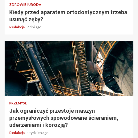
ZDROWIE I URODA
Kiedy przed aparatem ortodontycznym trzeba
usunąć zęby?
Redakcja
7 dni ago
PRZEMYSŁ
Jak ograniczyć przestoje maszyn
przemysłowych spowodowane ścieraniem,
uderzeniami i korozją?
Redakcja
1 tydzień ago