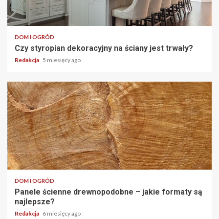
DOM I OGRÓD
Czy styropian dekoracyjny na ściany jest trwały?
Redakcja
5 miesięcy ago
DOM I OGRÓD
Panele ścienne drewnopodobne – jakie formaty są
najlepsze?
Redakcja
6 miesięcy ago