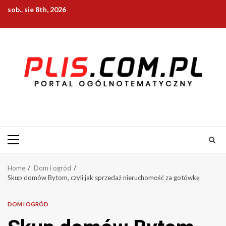
Skip
sob.. sie 8th, 2026
to
content
Primary
Menu
Home
Dom i ogród
Skup domów Bytom, czyli jak sprzedaż nieruchomość za gotówkę
DOM I OGRÓD