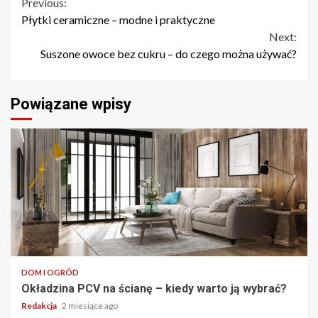
Continue
Previous:
Płytki ceramiczne – modne i praktyczne
Reading
Next:
Suszone owoce bez cukru – do czego można używać?
Powiązane wpisy
DOM I OGRÓD
Okładzina PCV na ścianę – kiedy warto ją wybrać?
Redakcja
2 miesiące ago