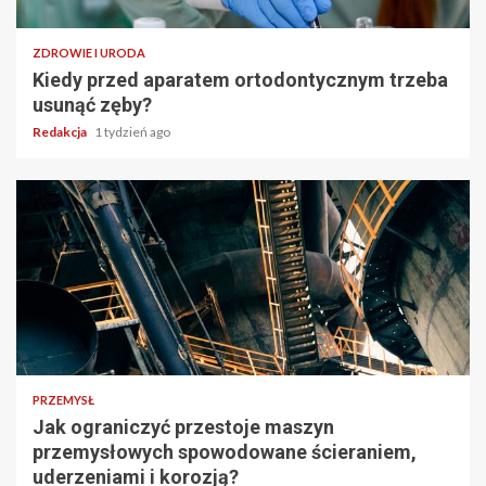
ZDROWIE I URODA
Kiedy przed aparatem ortodontycznym trzeba
usunąć zęby?
Redakcja
1 tydzień ago
PRZEMYSŁ
Jak ograniczyć przestoje maszyn
przemysłowych spowodowane ścieraniem,
uderzeniami i korozją?