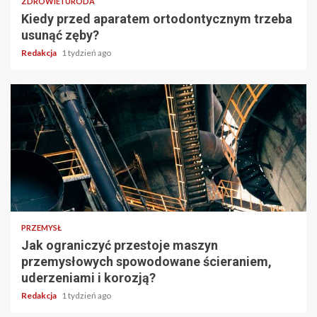
ZDROWIE I URODA
Kiedy przed aparatem ortodontycznym trzeba
usunąć zęby?
Redakcja
1 tydzień ago
PRZEMYSŁ
Jak ograniczyć przestoje maszyn
przemysłowych spowodowane ścieraniem,
uderzeniami i korozją?
Redakcja
1 tydzień ago