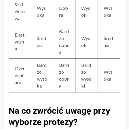
Szki
Wys
Dob
Wys
Wys
eleto
oka
ra
oki
oka
wa
Bard
Elast
Śred
zo
Wys
Śred
yczn
nia
dobr
oki
nia
a
a
Bard
Bard
Bard
Over
zo
zo
zo
Wys
dent
wyso
dobr
wyso
oka
ure
ka
a
ki
Na co zwrócić uwagę przy
wyborze protezy?