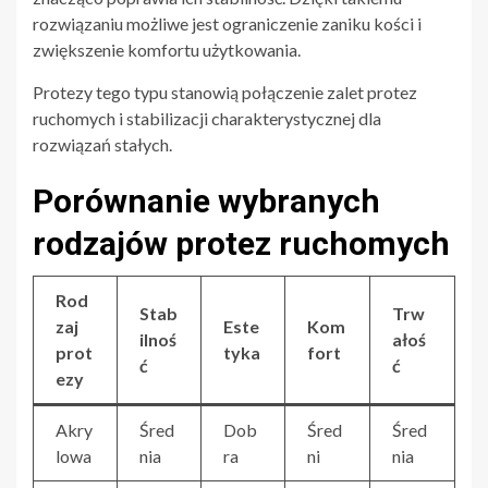
rozwiązaniu możliwe jest ograniczenie zaniku kości i
zwiększenie komfortu użytkowania.
Protezy tego typu stanowią połączenie zalet protez
ruchomych i stabilizacji charakterystycznej dla
rozwiązań stałych.
Porównanie wybranych
rodzajów protez ruchomych
Rod
Stab
Trw
zaj
Este
Kom
ilnoś
ałoś
prot
tyka
fort
ć
ć
ezy
Akry
Śred
Dob
Śred
Śred
lowa
nia
ra
ni
nia