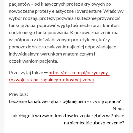
pacjentów – od klasycznych protez akrylowych po
nowoczesne protezy elastyczne i overdenture. Właściwy
wybór rodzaju protezy pozwala skutecznie przywrócić
funkcję żucia, poprawić wygląd uśmiechu oraz komfort
codziennego funkcjonowania. Kluczowe znaczenie ma
współpraca z doświadczonym protetykiem, który
pomoże dobrać rozwiązanie najlepiej odpowiadające
indywidualnym warunkom anatomicznym i
oczekiwaniom pacjenta.
Przeczytaj także ➡
https://plis.com.pl/przyczyny-
rozwoju-stanu-zapalnego-okostnej-zeba/
Continue
Previous:
Leczenie kanałowe zęba z pęknięciem – czy się opłaca?
Reading
Next:
Jak długo trwa zwrot kosztów leczenia zębów w Polsce
na niemieckie ubezpieczenie?