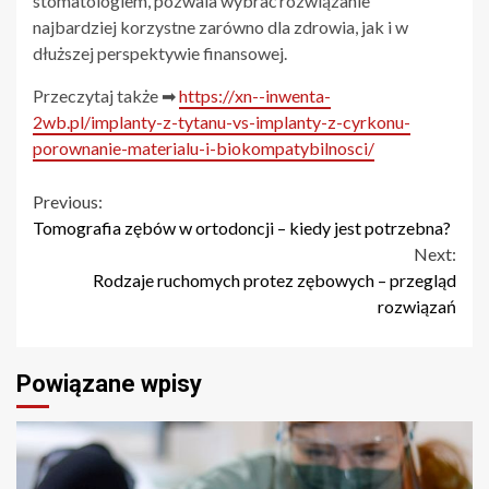
stomatologiem, pozwala wybrać rozwiązanie
najbardziej korzystne zarówno dla zdrowia, jak i w
dłuższej perspektywie finansowej.
Przeczytaj także ➡
https://xn--inwenta-
2wb.pl/implanty-z-tytanu-vs-implanty-z-cyrkonu-
porownanie-materialu-i-biokompatybilnosci/
Continue
Previous:
Tomografia zębów w ortodoncji – kiedy jest potrzebna?
Reading
Next:
Rodzaje ruchomych protez zębowych – przegląd
rozwiązań
Powiązane wpisy