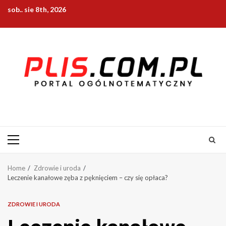
Skip
sob.. sie 8th, 2026
to
content
Primary
Menu
Home
Zdrowie i uroda
Leczenie kanałowe zęba z pęknięciem – czy się opłaca?
ZDROWIE I URODA