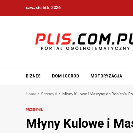
Skip
czw.. sie 6th, 2026
to
content
BIZNES
DOM I OGRÓD
MOTORYZACJA
Home
Przemysł
Młyny Kulowe i Maszyny do Robienia Cz
PRZEMYSŁ
Młyny Kulowe i Ma