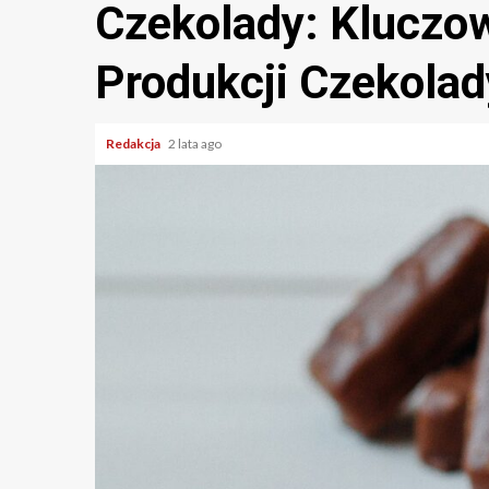
Czekolady: Kluczo
Produkcji Czekolad
Redakcja
2 lata ago