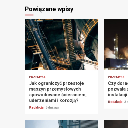
Powiązane wpisy
PRZEMYSŁ
PRZEMYSŁ
Jak ograniczyć przestoje
Czy dora
maszyn przemysłowych
pozwala 
spowodowane ścieraniem,
instalac
uderzeniami i korozją?
Redakcja
3 
Redakcja
6 dni ago