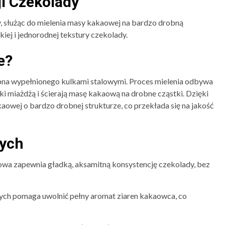
i Czekolady
, służąc do mielenia masy kakaowej na bardzo drobną
iej i jednorodnej tekstury czekolady.
e?
bna wypełnionego kulkami stalowymi. Proces mielenia odbywa
i miażdżą i ścierają masę kakaową na drobne cząstki. Dzięki
wej o bardzo drobnej strukturze, co przekłada się na jakość
ych
wa zapewnia gładką, aksamitną konsystencję czekolady, bez
ych pomaga uwolnić pełny aromat ziaren kakaowca, co