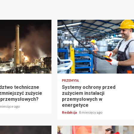
PRZEMYSŁ
dztwo techniczne
Systemy ochrony przed
zmniejszyć zużycie
zużyciem instalacji
ji przemysłowych?
przemysłowych w
energetyce
miesiące ago
Redakcja
8 miesięcy ago