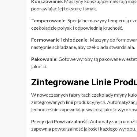
Konszowanie
: Maszyny konszujące mieszają mas
poprawiając jej teksturę i smak.
Temperowanie
: Specjalne maszyny temperują cze
czekoladzie połysk i odpowiednią kruchość.
Formowanie i chłodzenie
: Maszyny do formowan
następnie schładzane, aby czekolada stwardniała.
Pakowanie
: Gotowe wyroby są pakowane w estetyc
jakości.
Zintegrowane Linie Prod
W nowoczesnych fabrykach czekolady młyny kulow
zintegrowanych linii produkcyjnych. Automatyzacj
jednocześnie zapewniając wysoką jakość wyrobów
Precyzja i Powtarzalność
: Automatyzacja umożl
zapewnia powtarzalność jakości każdego wyrobu.