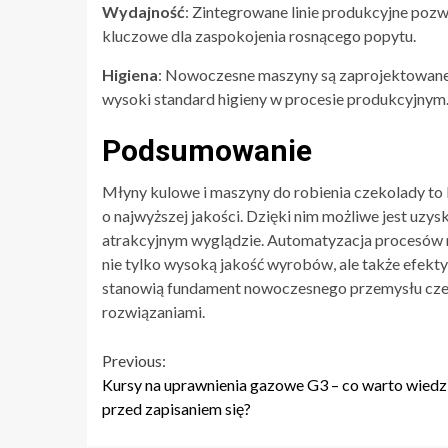
Wydajność
: Zintegrowane linie produkcyjne pozwa
kluczowe dla zaspokojenia rosnącego popytu.
Higiena
: Nowoczesne maszyny są zaprojektowane 
wysoki standard higieny w procesie produkcyjnym
Podsumowanie
Młyny kulowe i maszyny do robienia czekolady to 
o najwyższej jakości. Dzięki nim możliwe jest uzy
atrakcyjnym wyglądzie. Automatyzacja procesów 
nie tylko wysoką jakość wyrobów, ale także efekt
stanowią fundament nowoczesnego przemysłu czek
rozwiązaniami.
Continue
Previous:
Kursy na uprawnienia gazowe G3 – co warto wiedz
Reading
przed zapisaniem się?