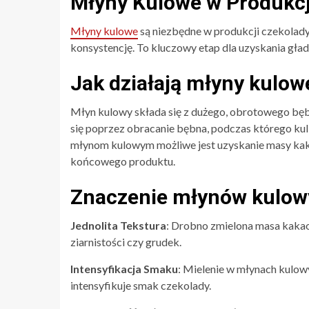
Młyny Kulowe w Produkcj
Młyny kulowe
są niezbędne w produkcji czekolady
konsystencję. To kluczowy etap dla uzyskania gładk
Jak działają młyny kulow
Młyn kulowy składa się z dużego, obrotowego bę
się poprzez obracanie bębna, podczas którego kulk
młynom kulowym możliwe jest uzyskanie masy kakao
końcowego produktu.
Znaczenie młynów kulow
Jednolita Tekstura
: Drobno zmielona masa kakao
ziarnistości czy grudek.
Intensyfikacja Smaku
: Mielenie w młynach kulow
intensyfikuje smak czekolady.