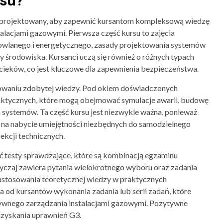
rsu?
zaprojektowany, aby zapewnić kursantom kompleksową wiedzę
talacjami gazowymi. Pierwsza część kursu to zajęcia
owlanego i energetycznego, zasady projektowania systemów
 środowiska. Kursanci uczą się również o różnych typach
cieków, co jest kluczowe dla zapewnienia bezpieczeństwa.
sowaniu zdobytej wiedzy. Pod okiem doświadczonych
praktycznych, które mogą obejmować symulacje awarii, budowę
ch systemów. Ta część kursu jest niezwykle ważna, ponieważ
 na nabycie umiejętności niezbędnych do samodzielnego
kcji technicznych.
ć testy sprawdzające, które są kombinacją egzaminu
czaj zawiera pytania wielokrotnego wyboru oraz zadania
zastosowania teoretycznej wiedzy w praktycznych
 od kursantów wykonania zadania lub serii zadań, które
tywnego zarządzania instalacjami gazowymi. Pozytywne
 uzyskania uprawnień G3.