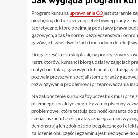
Jak wygląda program ku
Program kursu na
uprawnienia G3
jest starannie 
niezbędną do bezpiecznej i efektywnej pracy z ins
teoretyczne, które obejmują podstawy prawa bud
gazowych, a także normy bezpieczeństwa i ochrony
gazów, ich właściwościach i metodach detekcji wy
Druga część kursu skupia się na praktycznym sto
instruktorów, kursanci biorą udział w zajęciach 
małych instalacji gazowych lub analizę istniejący
pozwala przyszłym specjalistom z branży gazowej
rozwiązywania problemów i przeprowadzania inspe
Na zakończenie kursu każdy uczestnik musi przejś
pisemnego i praktycznego. Egzamin pisemny zazwy
problemowe, które testują zdolność kursanta do 
scenariuszach. Część praktyczna egzaminu wymaga
demonstrują ich zdolność do bezpiecznego i efek
zaliczenie obu części egzaminu jest niezbędne do