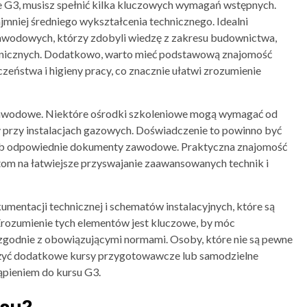
e G3, musisz spełnić kilka kluczowych wymagań wstępnych.
mniej średniego wykształcenia technicznego. Idealni
zawodowych, którzy zdobyli wiedzę z zakresu budownictwa,
technicznych. Dodatkowo, warto mieć podstawową znajomość
ństwa i higieny pracy, co znacznie ułatwi zrozumienie
awodowe. Niektóre ośrodki szkoleniowe mogą wymagać od
przy instalacjach gazowych. Doświadczenie to powinno być
ub odpowiednie dokumenty zawodowe. Praktyczna znajomość
tom na łatwiejsze przyswajanie zaawansowanych technik i
mentacji technicznej i schematów instalacyjnych, które są
Zrozumienie tych elementów jest kluczowe, by móc
 zgodnie z obowiązującymi normami. Osoby, które nie są pewne
ażyć dodatkowe kursy przygotowawcze lub samodzielne
pieniem do kursu G3.