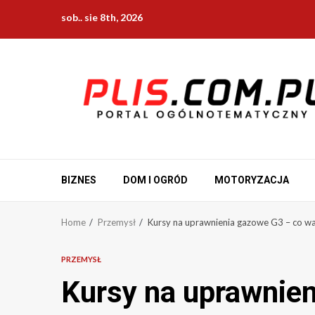
Skip
sob.. sie 8th, 2026
to
content
BIZNES
DOM I OGRÓD
MOTORYZACJA
Home
Przemysł
Kursy na uprawnienia gazowe G3 – co wa
PRZEMYSŁ
Kursy na uprawnie