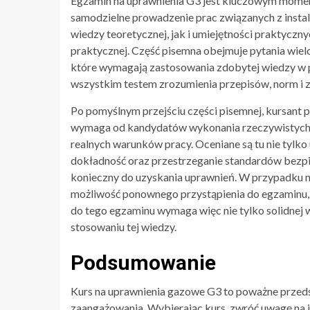
Egzamin na uprawnienia G3 jest kluczowym moment
samodzielne prowadzenie prac związanych z insta
wiedzy teoretycznej, jak i umiejętności praktyczny
praktycznej. Część pisemna obejmuje pytania wie
które wymagają zastosowania zdobytej wiedzy w p
wszystkim testem zrozumienia przepisów, norm i 
Po pomyślnym przejściu części pisemnej, kursant
wymaga od kandydatów wykonania rzeczywistych za
realnych warunków pracy. Oceniane są tu nie tylko 
dokładność oraz przestrzeganie standardów bezp
konieczny do uzyskania uprawnień. W przypadku n
możliwość ponownego przystąpienia do egzaminu,
do tego egzaminu wymaga więc nie tylko solidnej 
stosowaniu tej wiedzy.
Podsumowanie
Kurs na uprawnienia gazowe G3 to poważne przed
zaangażowania. Wybierając kurs, zwróć uwagę na j