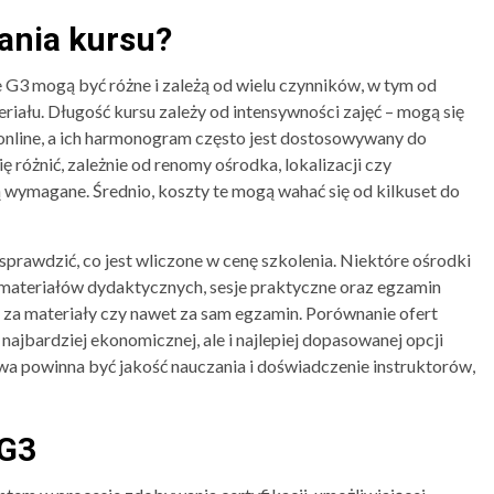
wania kursu?
e G3 mogą być różne i zależą od wielu czynników, w tym od
iału. Długość kursu zależy od intensywności zajęć – mogą się
 online, a ich harmonogram często jest dostosowywany do
 różnić, zależnie od renomy ośrodka, lokalizacji czy
wymagane. Średnio, koszty te mogą wahać się od kilkuset do
rawdzić, co jest wliczone w cenę szkolenia. Niektóre ośrodki
 materiałów dydaktycznych, sesje praktyczne oraz egzamin
a materiały czy nawet za sam egzamin. Porównanie ofert
najbardziej ekonomicznej, ale i najlepiej dopasowanej opcji
owa powinna być jakość nauczania i doświadczenie instruktorów,
 G3