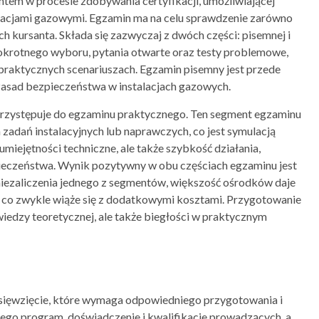
em w procesie zdobywania certyfikacji, umożliwiającej
lacjami gazowymi. Egzamin ma na celu sprawdzenie zarówno
ch kursanta. Składa się zazwyczaj z dwóch części: pisemnej i
lokrotnego wyboru, pytania otwarte oraz testy problemowe,
raktycznych scenariuszach. Egzamin pisemny jest przede
zasad bezpieczeństwa w instalacjach gazowych.
 przystępuje do egzaminu praktycznego. Ten segment egzaminu
dań instalacyjnych lub naprawczych, co jest symulacją
umiejętności techniczne, ale także szybkość działania,
ieczeństwa. Wynik pozytywny w obu częściach egzaminu jest
iezaliczenia jednego z segmentów, większość ośrodków daje
 co zwykle wiąże się z dodatkowymi kosztami. Przygotowanie
wiedzy teoretycznej, ale także biegłości w praktycznym
sięwzięcie, które wymaga odpowiedniego przygotowania i
ego program, doświadczenie i kwalifikacje prowadzących, a