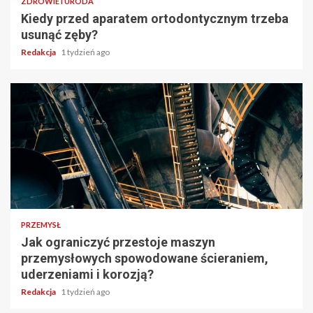
ZDROWIE I URODA
Kiedy przed aparatem ortodontycznym trzeba
usunąć zęby?
Redakcja
1 tydzień ago
PRZEMYSŁ
Jak ograniczyć przestoje maszyn
przemysłowych spowodowane ścieraniem,
uderzeniami i korozją?
Redakcja
1 tydzień ago