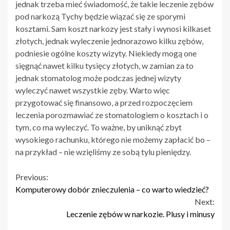
jednak trzeba mieć świadomość, że takie leczenie zębów
pod narkozą Tychy będzie wiązać się ze sporymi
kosztami. Sam koszt narkozy jest stały i wynosi kilkaset
złotych, jednak wyleczenie jednorazowo kilku zębów,
podniesie ogólne koszty wizyty. Niekiedy mogą one
sięgnąć nawet kilku tysięcy złotych, w zamian za to
jednak stomatolog może podczas jednej wizyty
wyleczyć nawet wszystkie zęby. Warto więc
przygotować się finansowo, a przed rozpoczęciem
leczenia porozmawiać ze stomatologiem o kosztach i o
tym, co ma wyleczyć. To ważne, by uniknąć zbyt
wysokiego rachunku, którego nie możemy zapłacić bo –
na przykład – nie wzięliśmy ze sobą tylu pieniędzy.
Continue
Previous:
Komputerowy dobór znieczulenia – co warto wiedzieć?
Reading
Next:
Leczenie zębów w narkozie. Plusy i minusy