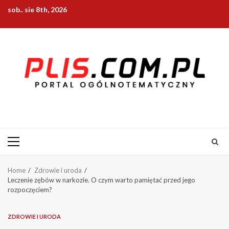
Skip
sob.. sie 8th, 2026
to
content
Primary
Menu
Home
Zdrowie i uroda
Leczenie zębów w narkozie. O czym warto pamiętać przed jego
rozpoczęciem?
ZDROWIE I URODA