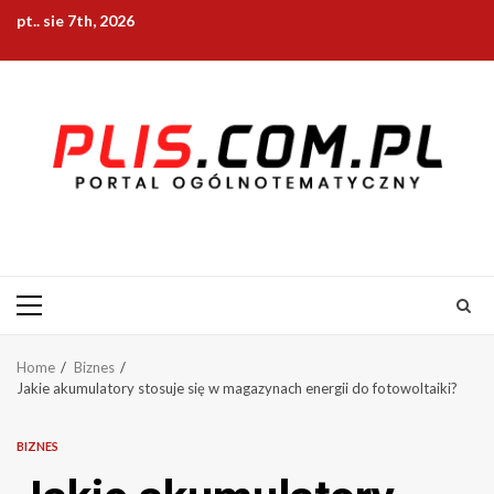
Skip
pt.. sie 7th, 2026
to
content
Primary
Menu
Home
Biznes
Jakie akumulatory stosuje się w magazynach energii do fotowoltaiki?
BIZNES