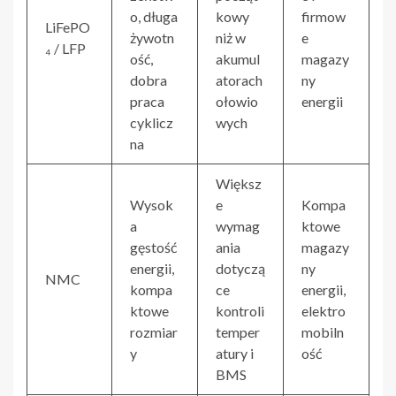
o, długa
kowy
firmow
LiFePO
żywotn
niż w
e
₄ / LFP
ość,
akumul
magazy
dobra
atorach
ny
praca
ołowio
energii
cyklicz
wych
na
Większ
Wysok
e
Kompa
a
wymag
ktowe
gęstość
ania
magazy
energii,
dotyczą
ny
NMC
kompa
ce
energii,
ktowe
kontroli
elektro
rozmiar
temper
mobiln
y
atury i
ość
BMS