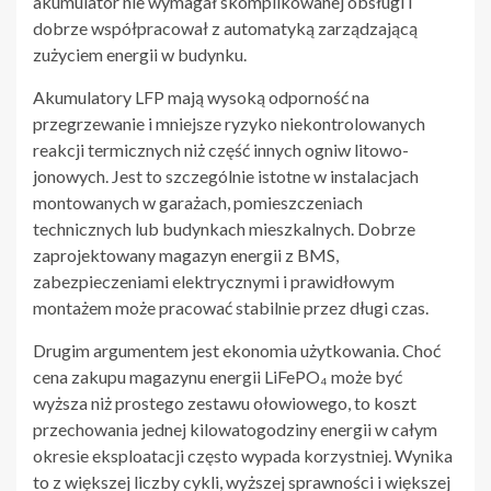
akumulator nie wymagał skomplikowanej obsługi i
dobrze współpracował z automatyką zarządzającą
zużyciem energii w budynku.
Akumulatory LFP mają wysoką odporność na
przegrzewanie i mniejsze ryzyko niekontrolowanych
reakcji termicznych niż część innych ogniw litowo-
jonowych. Jest to szczególnie istotne w instalacjach
montowanych w garażach, pomieszczeniach
technicznych lub budynkach mieszkalnych. Dobrze
zaprojektowany magazyn energii z BMS,
zabezpieczeniami elektrycznymi i prawidłowym
montażem może pracować stabilnie przez długi czas.
Drugim argumentem jest ekonomia użytkowania. Choć
cena zakupu magazynu energii LiFePO₄ może być
wyższa niż prostego zestawu ołowiowego, to koszt
przechowania jednej kilowatogodziny energii w całym
okresie eksploatacji często wypada korzystniej. Wynika
to z większej liczby cykli, wyższej sprawności i większej