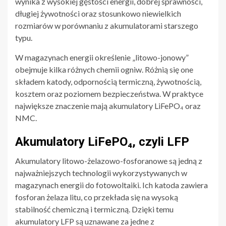
wynika z wysokiej gęstości energii, dobrej sprawności,
długiej żywotności oraz stosunkowo niewielkich
rozmiarów w porównaniu z akumulatorami starszego
typu.
W magazynach energii określenie „litowo-jonowy”
obejmuje kilka różnych chemii ogniw. Różnią się one
składem katody, odpornością termiczną, żywotnością,
kosztem oraz poziomem bezpieczeństwa. W praktyce
największe znaczenie mają akumulatory LiFePO₄ oraz
NMC.
Akumulatory LiFePO₄, czyli LFP
Akumulatory litowo-żelazowo-fosforanowe są jedną z
najważniejszych technologii wykorzystywanych w
magazynach energii do fotowoltaiki. Ich katoda zawiera
fosforan żelaza litu, co przekłada się na wysoką
stabilność chemiczną i termiczną. Dzięki temu
akumulatory LFP są uznawane za jedne z