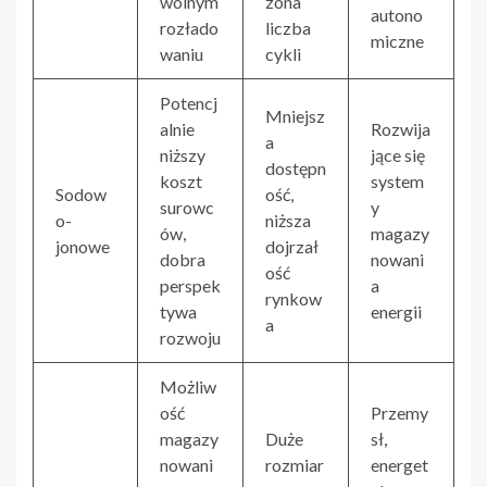
wolnym
zona
autono
rozłado
liczba
miczne
waniu
cykli
Potencj
Mniejsz
alnie
Rozwija
a
niższy
jące się
dostępn
koszt
system
Sodow
ość,
surowc
y
o-
niższa
ów,
magazy
jonowe
dojrzał
dobra
nowani
ość
perspek
a
rynkow
tywa
energii
a
rozwoju
Możliw
ość
Przemy
magazy
Duże
sł,
nowani
rozmiar
energet