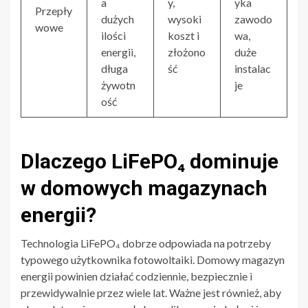
a
y,
yka
Przepły
dużych
wysoki
zawodo
wowe
ilości
koszt i
wa,
energii,
złożono
duże
długa
ść
instalac
żywotn
je
ość
Dlaczego LiFePO₄ dominuje
w domowych magazynach
energii?
Technologia LiFePO₄ dobrze odpowiada na potrzeby
typowego użytkownika fotowoltaiki. Domowy magazyn
energii powinien działać codziennie, bezpiecznie i
przewidywalnie przez wiele lat. Ważne jest również, aby