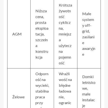
Krótsza
Niższa
żywotn
Małe
cena,
ość
system
prosta
cyklicz
y off-
eksploa
na,
grid,
AGM
tacja,
mniejsz
zasilani
szczeln
a
e
a
użytecz
awaryjn
konstru
na
e
kcja
pojemn
ość
Odporn
Wrażli
Domki
ość na
wość na
letnisko
wycieki,
błędne
we,
stabilna
ładowa
małe
Żelowe
praca
nie,
instalac
przy
ogranic
je