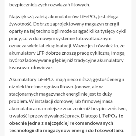
bezpieczniejszych rozwiązań litowych.
Największą zaletą akumulatorów LiFePO₄ jest długa
żywotność. Dobrze zaprojektowany magazyn energii
oparty na tej technologii może osiągać kilka tysięcy cykli
pracy, co w domowym systemie fotowoltaicznym
oznacza wiele lat eksploatacji. Ważne jest również to, że
akumulatory LFP dobrze znoszą pracę cykliczną i mogą
być rozładowywane głębiej niż tradycyjne akumulatory
kwasowo-ołowiowe.
Akumulatory LiFePO₄ mają nieco niższą gęstość energii
niż niektóre inne ogniwa litowo-jonowe, ale w
stacjonarnych magazynach energii nie jest to duży
problem. W instalacji domowej lub firmowej masa
akumulatora ma mniejsze znaczenie niż bezpieczeństwo,
trwałość i przewidywalność pracy. Dlatego
LiFePO₄ to
obecnie jedna z najczęściej rekomendowanych
technologii dla magazynów energii do fotowoltaiki
.