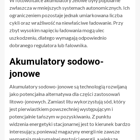
W fotowoltaice akumulatory żelowe były popularne
zwłaszcza w mniejszych systemach autonomicznych. Ich
ograniczeniem pozostaje jednak umiarkowana liczba
cykli oraz wrażliwość na niewłaściwe ładowanie. Przy
zbyt wysokim napięciu ładowania mogą ulec
uszkodzeniu, dlatego wymagają odpowiednio
dobranego regulatora lub falownika.
Akumulatory sodowo-
jonowe
Akumulatory sodowo-jonowe są technologią rozwijaną
jako potencjalna alternatywa dla części zastosowań
litowo-jonowych. Zamiast litu wykorzystują sód, który
jest pierwiastkiem powszechniej występującym i
potencjalnie tańszym w pozyskiwaniu. Z punktu
widzenia energetyki stacjonarnej jest to kierunek bardzo
interesujący, ponieważ magazyny energii nie zawsze
wymagają maksymalnej gęstości energii, a większe