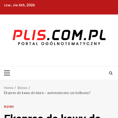
Skip
czw.. sie 6th, 2026
to
content
Primary
Menu
Home
Biznes
Ekspres do kawy do biura – automatyczny czy kolbowy?
BIZNES