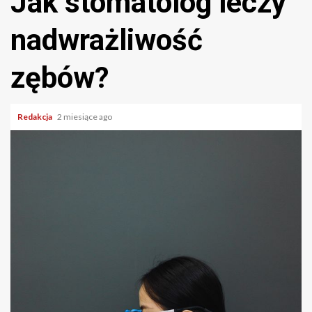
Jak stomatolog leczy
nadwrażliwość
zębów?
Redakcja
2 miesiące ago