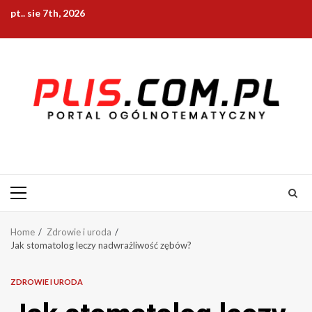
Skip
pt.. sie 7th, 2026
to
content
Primary
Menu
Home
Zdrowie i uroda
Jak stomatolog leczy nadwrażliwość zębów?
ZDROWIE I URODA