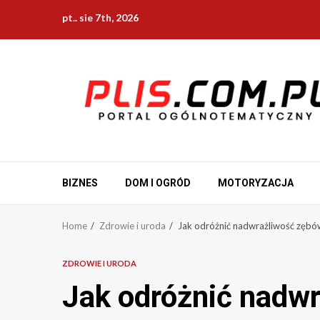
Skip
pt.. sie 7th, 2026
to
content
BIZNES
DOM I OGRÓD
MOTORYZACJA
Home
Zdrowie i uroda
Jak odróżnić nadwrażliwość zębó
ZDROWIE I URODA
Jak odróżnić nadw