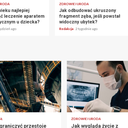
URODA
ZDROWIE I URODA
ieku najlepiej
Jak odbudować ukruszony
ć leczenie aparatem
fragment zęba, jeśli powstał
ycznym u dziecka?
widoczny ubytek?
tydzień ago
Redakcja
2 tygodnie ago
SŁ
ZDROWIE I URODA
graniczyć przestoje
Jak wygląda życie z