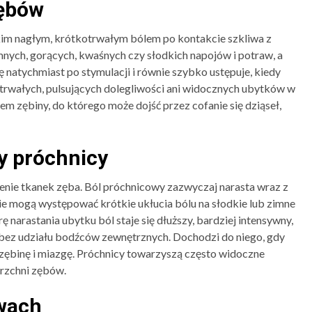
zębów
im nagłym, krótkotrwałym bólem po kontakcie szkliwa z
nych, gorących, kwaśnych czy słodkich napojów i potraw, a
 natychmiast po stymulacji i równie szybko ustępuje, kiedy
trwałych, pulsujących dolegliwości ani widocznych ubytków w
em zębiny, do którego może dojść przez cofanie się dziąseł,
y próchnicy
zenie tkanek zęba. Ból próchnicowy zazwyczaj narasta wraz z
mogą występować krótkie ukłucia bólu na słodkie lub zimne
narastania ubytku ból staje się dłuższy, bardziej intensywny,
, bez udziału bodźców zewnętrznych. Dochodzi do niego, gdy
zębinę i miazgę. Próchnicy towarzyszą często widoczne
erzchni zębów.
wach