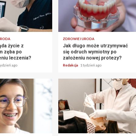
URODA
ZDROWIE I URODA
ąda życie z
Jak długo może utrzymywać
m zęba po
się odruch wymiotny po
niu leczenia?
założeniu nowej protezy?
tydzień ago
Redakcja
1 tydzień ago