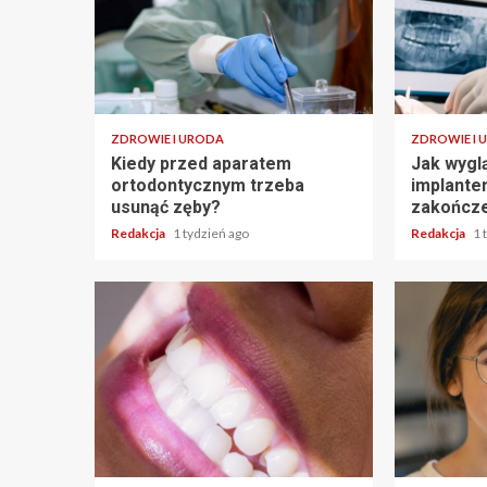
ZDROWIE I URODA
ZDROWIE I 
Kiedy przed aparatem
Jak wygl
ortodontycznym trzeba
implante
usunąć zęby?
zakończe
Redakcja
1 tydzień ago
Redakcja
1 