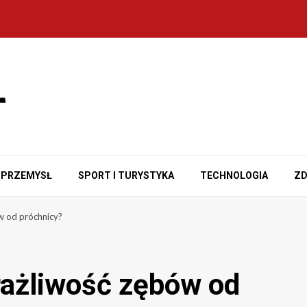
PRZEMYSŁ
SPORT I TURYSTYKA
TECHNOLOGIA
ZD
w od próchnicy?
rażliwość zębów od