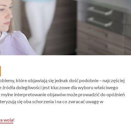
blemy, które objawiają się jednak dość podobnie – najczęściej
e źródła dolegliwości jest kluczowe dla wyboru właściwego
waż mylne interpretowanie objawów może prowadzić do opóźnień
teryzują się oba schorzenia i na co zwracać uwagę w
a wola
!