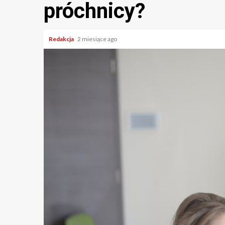
próchnicy?
Redakcja
2 miesiące ago