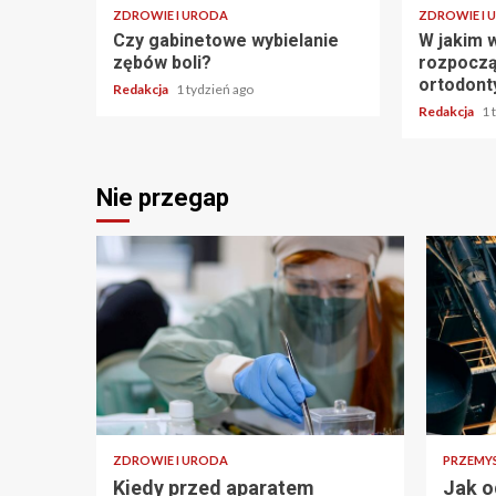
ZDROWIE I URODA
ZDROWIE I 
Czy gabinetowe wybielanie
W jakim w
zębów boli?
rozpoczą
ortodont
Redakcja
1 tydzień ago
Redakcja
1 
Nie przegap
ZDROWIE I URODA
PRZEMY
Kiedy przed aparatem
Jak o