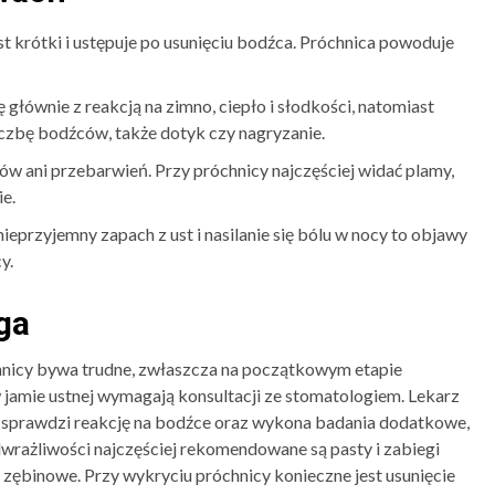
t krótki i ustępuje po usunięciu bodźca. Próchnica powoduje
głównie z reakcją na zimno, ciepło i słodkości, natomiast
czbę bodźców, także dotyk czy nagryzanie.
w ani przebarwień. Przy próchnicy najczęściej widać plamy,
ie.
nieprzyjemny zapach z ust i nasilanie się bólu w nocy to objawy
y.
ga
hnicy bywa trudne, zwłaszcza na początkowym etapie
jamie ustnej wymagają konsultacji ze stomatologiem. Lekarz
 sprawdzi reakcję na bodźce oraz wykona badania dodatkowe,
dwrażliwości najczęściej rekomendowane są pasty i zabiegi
 zębinowe. Przy wykryciu próchnicy konieczne jest usunięcie