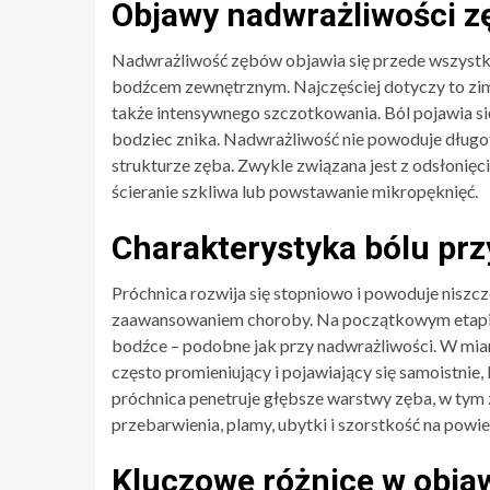
Objawy nadwrażliwości 
Nadwrażliwość zębów objawia się przede wszystk
bodźcem zewnętrznym. Najczęściej dotyczy to zim
także intensywnego szczotkowania. Ból pojawia się
bodziec znika. Nadwrażliwość nie powoduje długo
strukturze zęba. Zwykle związana jest z odsłonięci
ścieranie szkliwa lub powstawanie mikropęknięć.
Charakterystyka bólu prz
Próchnica rozwija się stopniowo i powoduje niszc
zaawansowaniem choroby. Na początkowym etapie 
bodźce – podobne jak przy nadwrażliwości. W miarę 
często promieniujący i pojawiający się samoistnie
próchnica penetruje głębsze warstwy zęba, w tym 
przebarwienia, plamy, ubytki i szorstkość na powi
Kluczowe różnice w obja