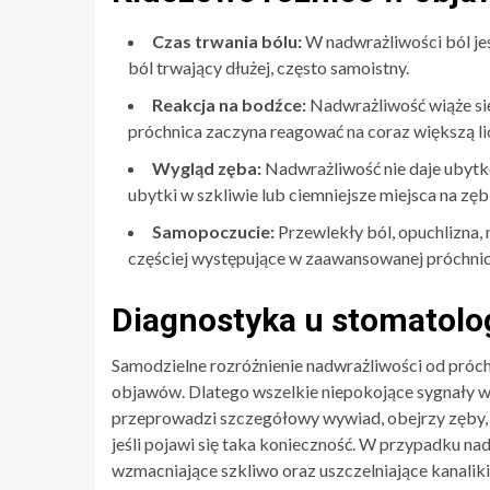
Czas trwania bólu:
W nadwrażliwości ból jes
ból trwający dłużej, często samoistny.
Reakcja na bodźce:
Nadwrażliwość wiąże się 
próchnica zaczyna reagować na coraz większą li
Wygląd zęba:
Nadwrażliwość nie daje ubytkó
ubytki w szkliwie lub ciemniejsze miejsca na zęb
Samopoczucie:
Przewlekły ból, opuchlizna, 
częściej występujące w zaawansowanej próchnic
Diagnostyka u stomatolo
Samodzielne rozróżnienie nadwrażliwości od próc
objawów. Dlatego wszelkie niepokojące sygnały w 
przeprowadzi szczegółowy wywiad, obejrzy zęby,
jeśli pojawi się taka konieczność. W przypadku na
wzmacniające szkliwo oraz uszczelniające kanaliki