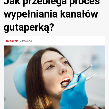
Jak przebiega proces
wypełniania kanałów
gutaperką?
Redakcja
2 lata ago