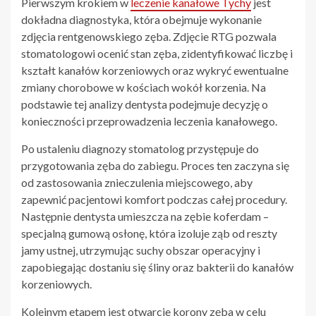
Pierwszym krokiem w
leczenie kanałowe Tychy
jest
dokładna diagnostyka, która obejmuje wykonanie
zdjęcia rentgenowskiego zęba. Zdjęcie RTG pozwala
stomatologowi ocenić stan zęba, zidentyfikować liczbę i
kształt kanałów korzeniowych oraz wykryć ewentualne
zmiany chorobowe w kościach wokół korzenia. Na
podstawie tej analizy dentysta podejmuje decyzję o
konieczności przeprowadzenia leczenia kanałowego.
Po ustaleniu diagnozy stomatolog przystępuje do
przygotowania zęba do zabiegu. Proces ten zaczyna się
od zastosowania znieczulenia miejscowego, aby
zapewnić pacjentowi komfort podczas całej procedury.
Następnie dentysta umieszcza na zębie koferdam –
specjalną gumową osłonę, która izoluje ząb od reszty
jamy ustnej, utrzymując suchy obszar operacyjny i
zapobiegając dostaniu się śliny oraz bakterii do kanałów
korzeniowych.
Kolejnym etapem jest otwarcie korony zęba w celu