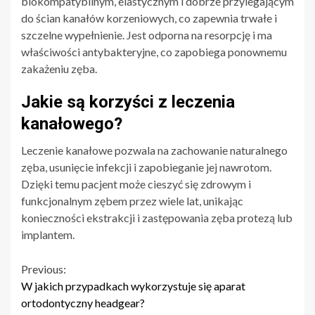
biokompatybilnym, elastycznym i dobrze przylegającym
do ścian kanałów korzeniowych, co zapewnia trwałe i
szczelne wypełnienie. Jest odporna na resorpcję i ma
właściwości antybakteryjne, co zapobiega ponownemu
zakażeniu zęba.
Jakie są korzyści z leczenia
kanałowego?
Leczenie kanałowe pozwala na zachowanie naturalnego
zęba, usunięcie infekcji i zapobieganie jej nawrotom.
Dzięki temu pacjent może cieszyć się zdrowym i
funkcjonalnym zębem przez wiele lat, unikając
konieczności ekstrakcji i zastępowania zęba protezą lub
implantem.
Continue
Previous:
W jakich przypadkach wykorzystuje się aparat
Reading
ortodontyczny headgear?