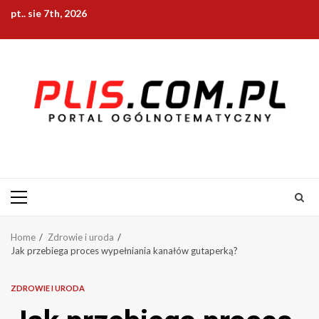
Skip
pt.. sie 7th, 2026
to
content
Primary
Menu
Home
Zdrowie i uroda
Jak przebiega proces wypełniania kanałów gutaperką?
ZDROWIE I URODA