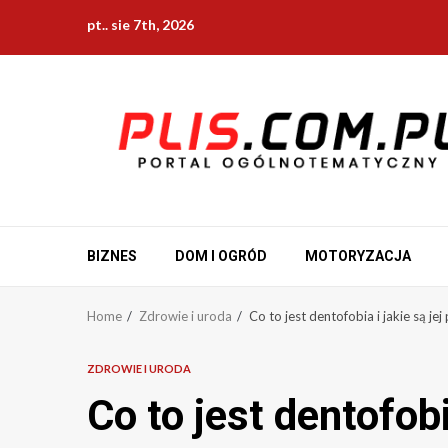
Skip
pt.. sie 7th, 2026
to
content
BIZNES
DOM I OGRÓD
MOTORYZACJA
Home
Zdrowie i uroda
Co to jest dentofobia i jakie są je
ZDROWIE I URODA
Co to jest dentofobia