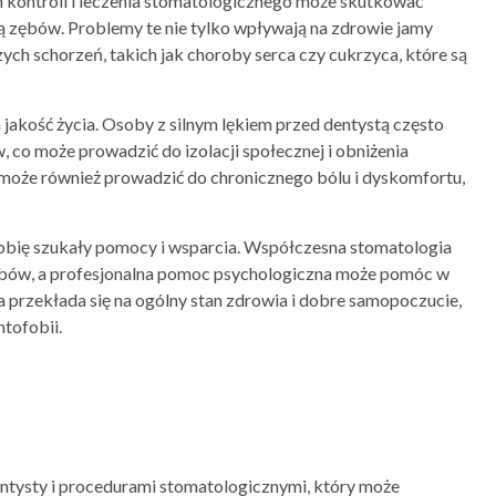
kontroli i leczenia stomatologicznego może skutkować
tą zębów. Problemy te nie tylko wpływają na zdrowie jamy
ych schorzeń, takich jak choroby serca czy cukrzyca, które są
akość życia. Osoby z silnym lękiem przed dentystą często
co może prowadzić do izolacji społecznej i obniżenia
może również prowadzić do chronicznego bólu i dyskomfortu,
fobię szukały pomocy i wsparcia. Współczesna stomatologia
zębów, a profesjonalna pomoc psychologiczna może pomóc w
a przekłada się na ogólny stan zdrowia i dobre samopoczucie,
ntofobii.
dentysty i procedurami stomatologicznymi, który może