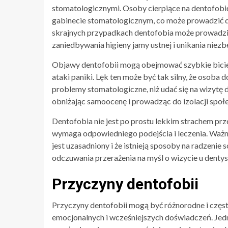
stomatologicznymi. Osoby cierpiące na dentofobię
gabinecie stomatologicznym, co może prowadzić do
skrajnych przypadkach dentofobia może prowad
zaniedbywania higieny jamy ustnej i unikania nie
Objawy dentofobii mogą obejmować szybkie bicie s
ataki paniki. Lęk ten może być tak silny, że osoba
problemy stomatologiczne, niż udać się na wizytę 
obniżając samoocenę i prowadząc do izolacji sp
Dentofobia nie jest po prostu lekkim strachem prz
wymaga odpowiedniego podejścia i leczenia. Ważne 
jest uzasadniony i że istnieją sposoby na radzenie 
odczuwania przerażenia na myśl o wizycie u dentys
Przyczyny dentofobii
Przyczyny dentofobii mogą być różnorodne i częs
emocjonalnych i wcześniejszych doświadczeń. Je