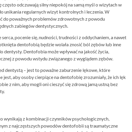
 często odczuwają silny niepokój na samą myśl o wizytach w
 unikania regularnych wizyt kontrolnych i leczenia. W
zić do poważnych problemów zdrowotnych z powodu
zbędnych zabiegów dentystycznych.
erca, pocenie się, nudności, trudności z oddychaniem, a nawet
 dotknięta dentofobią będzie wolała znosić ból zębów lub inne
do dentysty. Dentofobia może wpływać na jakość życia,
ołecznej z powodu wstydu związanego z wyglądem zębów.
ed dentystą – jest to poważne zaburzenie lękowe, które
jest, aby osoby cierpiące na dentofobię zrozumiały, że ich lęk
sobie z nim, aby mogli oni cieszyć się zdrową jamą ustną bez
ty.
to wynikają z kombinacji czynników psychologicznych,
dnym z najczęstszych powodów dentofobii są traumatyczne