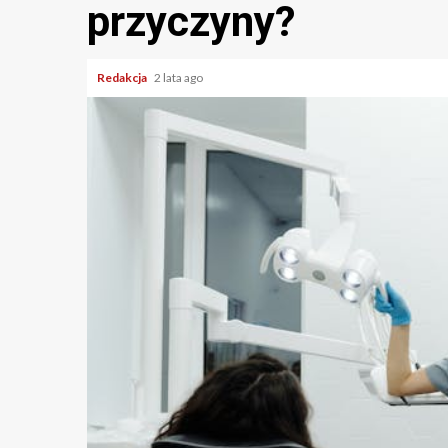
przyczyny?
Redakcja
2 lata ago