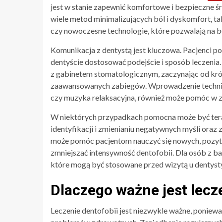
jest w stanie zapewnić komfortowe i bezpieczne ś
wiele metod minimalizujących ból i dyskomfort, tak
czy nowoczesne technologie, które pozwalają na 
Komunikacja z dentystą jest kluczowa. Pacjenci p
dentyście dostosować podejście i sposób leczeni
z gabinetem stomatologicznym, zaczynając od kró
zaawansowanych zabiegów. Wprowadzenie technik 
czy muzyka relaksacyjna, również może pomóc w z
W niektórych przypadkach pomocna może być tera
identyfikacji i zmienianiu negatywnych myśli ora
może pomóc pacjentom nauczyć się nowych, pozyt
zmniejszać intensywność dentofobii. Dla osób z ba
które mogą być stosowane przed wizytą u dentysty
Dlaczego ważne jest lecz
Leczenie dentofobii jest niezwykle ważne, poniew