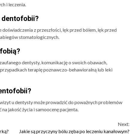
h i leczenia.
 dentofobii?
 doświadczenia z przeszłości, lęk przed bólem, lęk przed
zabiegów stomatologicznych.
fobią?
 zaufanego dentysty, komunikację o swoich obawach,
h przypadkach terapię poznawczo-behawioralną lub leki
entofobii?
ie wizyt u dentysty może prowadzić do poważnych problemów
na jakość życia i samoocenę pacjenta.
Next:
rką?
Jakie są przyczyny bólu zęba po leczeniu kanałowym?