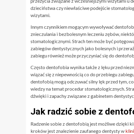
przeżycia związane z wcześniejszymi wizytami u d
dzieciństwa czy niewłaściwe podejście stomatolog
wizytami.
Innym czynnikiem mogącym wywoływać dentofobię
znieczulania i bezbolesnym leczeniu zębów, niekt
stomatologicznymi. Strach ten może być potęgowan
zabiegów dentystycznych jako bolesnych i przeraż
zabiegu również może przyczyniać się do dentofobi
Często dentofobia wynika także z lęku przed niez
wiązać się z niepewnością co do przebiegu zabiegu
dentofobią mogą odczuwać silny lęk przed tym, co
wiedzy na temat procedur stomatologicznych. Str
dźwięki i zapachy związane z gabinetem dentysty
Jak radzić sobie z dentof
Radzenie sobie z dentofobią jest możliwe dzięki 
kroków jest znalezienie zaufanego dentysty w
klin