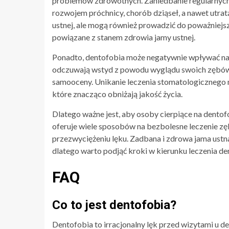
problemów zdrowotnych. Zaniedbanie regularnych 
rozwojem próchnicy, chorób dziąseł, a nawet utra
ustnej, ale mogą również prowadzić do poważniejsz
powiązane z stanem zdrowia jamy ustnej.
Ponadto, dentofobia może negatywnie wpływać na j
odczuwają wstyd z powodu wyglądu swoich zębów, 
samooceny. Unikanie leczenia stomatologicznego 
które znacząco obniżają jakość życia.
Dlatego ważne jest, aby osoby cierpiące na dento
oferuje wiele sposobów na bezbolesne leczenie 
przezwyciężeniu lęku. Zadbana i zdrowa jama ustn
dlatego warto podjąć kroki w kierunku leczenia de
FAQ
Co to jest dentofobia?
Dentofobia to irracjonalny lęk przed wizytami u 