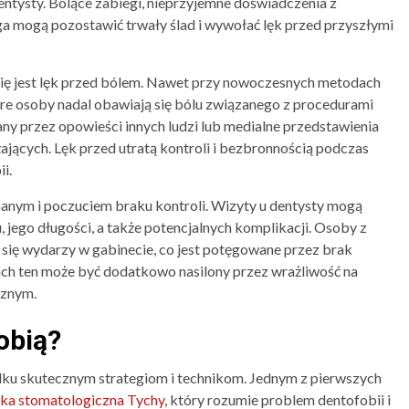
entysty. Bolące zabiegi, nieprzyjemne doświadczenia z
a mogą pozostawić trwały ślad i wywołać lęk przed przyszłymi
 jest lęk przed bólem. Nawet przy nowoczesnych metodach
óre osoby nadal obawiają się bólu związanego z procedurami
y przez opowieści innych ludzi lub medialne przedstawienia
ających. Lęk przed utratą kontroli i bezbronnością podczas
i.
nanym i poczuciem braku kontroli. Wizyty u dentysty mogą
, jego długości, a także potencjalnych komplikacji. Osoby z
 się wydarzy w gabinecie, co jest potęgowane przez brak
ach ten może być dodatkowo nasilony przez wrażliwość na
cznym.
obią?
kilku skutecznym strategiom i technikom. Jednym z pierwszych
ika stomatologiczna Tychy
, który rozumie problem dentofobii i