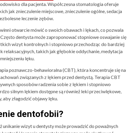
rodowisko dla pacjenta. Współczesna stomatologia oferuje
ich jak znieczulenie miejscowe, znieczulenie ogólne, sedacja
bezbolesne leczenie zębów.
owinni otwarcie mówić o swoich obawach i lękach, co pozwala
a. Często dentysta może zaproponować stopniowe oswajanie się
tkich wizyt kontrolnych i stopniowo przechodząc do bardziej
relaksacyjnych, takich jak głębokie oddychanie, medytacja
mniejszeniu lęku.
pia poznawczo-behawioralna (CBT), która koncentruje się na
z zachowań związanych z lękiem przed dentystą. Terapia CBT
ywnych sposobów radzenia sobie z lękiem i stopniowo
rdzo silnym lękiem dostępne są również leki przeciwlękowe,
, aby złagodzić objawy lęku.
enie dentofobii?
aż unikanie wizyt u dentysty może prowadzić do poważnych