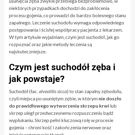
usunięcia zęba zwykle przebiega bezproblemowo, w
niektórych przypadkach dochodzi do zakłócenia
procesu gojenia, co prowadzi do bardzo bolesnego stanu
zapalnego. Leczenie suchodołu wymaga odpowiedniego
postępowania i ścisłej współpracy pacjenta z lekarzem.
W tym artykule wyjaśniam, czym jest suchodół, jak go
rozpoznać oraz jakie metody leczenia są
najskuteczniejsze.
Czym jest suchodół zęba i
jak powstaje?
Suchodół (łac.
alveolitis sicca
) to stan zapalny zębodołu,
czyli miejsca po usuniętym zębie, w którym
nie doszło
do prawidłowego wytworzenia skrzepu krwi
lub
skrzep uległ przedwczesnemu rozpuszczeniu bądź
wypłukaniu. Skrzep pełni kluczową rolę w procesie
gojenia – chroni kość i zakończenia nerwowe oraz
inicjuje regenerację tkanek.