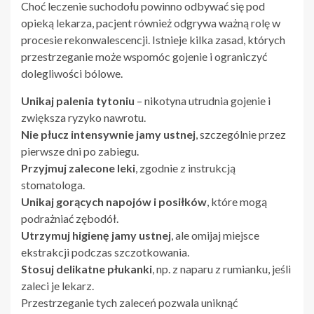
Choć leczenie suchodołu powinno odbywać się pod
opieką lekarza, pacjent również odgrywa ważną rolę w
procesie rekonwalescencji. Istnieje kilka zasad, których
przestrzeganie może wspomóc gojenie i ograniczyć
dolegliwości bólowe.
Unikaj palenia tytoniu
– nikotyna utrudnia gojenie i
zwiększa ryzyko nawrotu.
Nie płucz intensywnie jamy ustnej
, szczególnie przez
pierwsze dni po zabiegu.
Przyjmuj zalecone leki
, zgodnie z instrukcją
stomatologa.
Unikaj gorących napojów i posiłków
, które mogą
podrażniać zębodół.
Utrzymuj higienę jamy ustnej
, ale omijaj miejsce
ekstrakcji podczas szczotkowania.
Stosuj delikatne płukanki
, np. z naparu z rumianku, jeśli
zaleci je lekarz.
Przestrzeganie tych zaleceń pozwala uniknąć