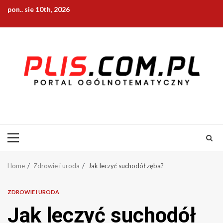
Skip
pon.. sie 10th, 2026
to
content
Primary
Menu
Home
Zdrowie i uroda
Jak leczyć suchodół zęba?
ZDROWIE I URODA
Jak leczyć suchodół