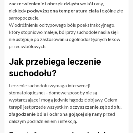
zaczerwienienie i obrzęk dziąsła
wokół rany,
niekiedy
podwyższona temperatura ciała
i ogólne złe
samopoczucie.
W odróżnieniu od typowego bólu poekstrakcyjnego,
który stopniowo maleje, ból przy suchodole nasila się i
nie ustępuje po zastosowaniu ogólnodostępnych leków
przeciwbólowych.
Jak przebiega leczenie
suchodołu?
Leczenie suchodołu wymaga interwencji
stomatologicznej – domowe sposoby nie są
wystarczające i mogą jedynie łagodzić objawy. Celem
terapii jest przede wszystkim
oczyszczenie zębodołu,
złagodzenie bólu i ochrona gojącej się rany
przed
dalszym podrażnieniem i infekcją.