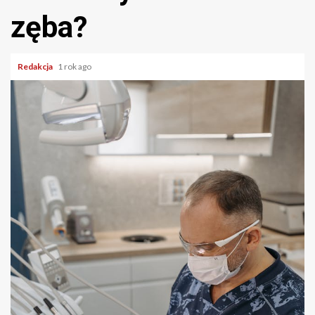
zęba?
Redakcja
1 rok ago