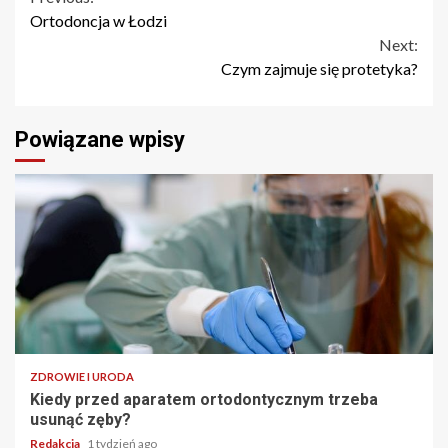
Continue
Ortodoncja w Łodzi
Reading
Next:
Czym zajmuje się protetyka?
Powiązane wpisy
ZDROWIE I URODA
Kiedy przed aparatem ortodontycznym trzeba
usunąć zęby?
Redakcja
1 tydzień ago