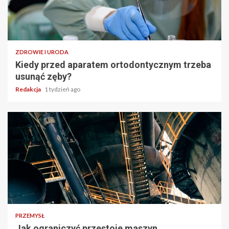
ZDROWIE I URODA
Kiedy przed aparatem ortodontycznym trzeba
usunąć zęby?
Redakcja
1 tydzień ago
PRZEMYSŁ
Jak ograniczyć przestoje maszyn