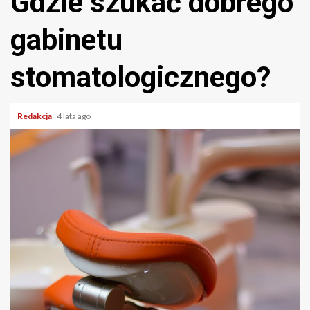
Gdzie szukać dobrego
gabinetu
stomatologicznego?
Redakcja
4 lata ago