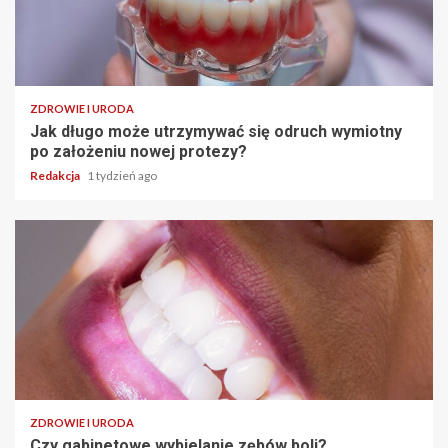
ZDROWIE I URODA
Jak długo może utrzymywać się odruch wymiotny
po założeniu nowej protezy?
Redakcja
1 tydzień ago
ZDROWIE I URODA
Czy gabinetowe wybielanie zębów boli?