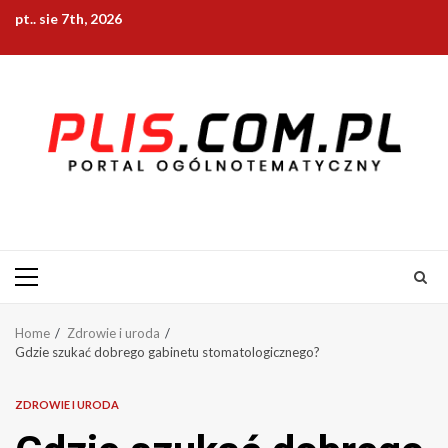
Skip
pt.. sie 7th, 2026
to
content
Primary
Menu
Home
Zdrowie i uroda
Gdzie szukać dobrego gabinetu stomatologicznego?
ZDROWIE I URODA