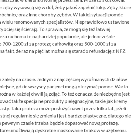
zęby wysuwają się w dół, żeby jakoś zapełnić lukę. Zęby, które
róchnicę oraz inne choroby zębów. W takiej sytuacji pomóc
ła wielu renomowanych specjalistów. Nieprawidłowo ustawione
ciej się ścierają. To sprawia, że mogą się też łatwiej
za ruchoma to najbardziej popularnie, ale jednocześnie
ło 700-1200 zł za protezę całkowitą oraz 500-1000 zł za
fakt, że raz na pięć lat można się starać o refundację z NFZ.
m zależy na czasie. Jednym z najczęściej wyróżnianych działów
miejsce, gdzie wszyscy pacjenci mogą otrzymać pomoc. Warto
na w każdej chwili ją zdjąć. To też oznacza, że niezbędne jest
ować także specjalne produkty pielęgnacyjne, takie jak kremy
ty. Taka proteza może posłużyć nawet przez kilka lat, jeżeli
nej regularnie się zmienia i jest bardzo plastyczne, dlatego nie
Po pewnym czasie trzeba będzie dopasować nową protezę.
które umożliwiają dyskretne maskowanie braków w uzębieniu.