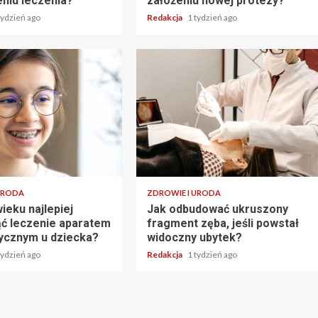
niu leczenia?
założeniu nowej protezy?
tydzień ago
Redakcja
1 tydzień ago
URODA
ZDROWIE I URODA
ieku najlepiej
Jak odbudować ukruszony
ć leczenie aparatem
fragment zęba, jeśli powstał
ycznym u dziecka?
widoczny ubytek?
tydzień ago
Redakcja
1 tydzień ago