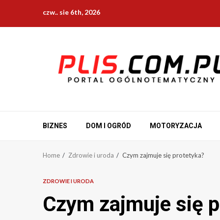
Skip
czw.. sie 6th, 2026
to
content
BIZNES
DOM I OGRÓD
MOTORYZACJA
Home
Zdrowie i uroda
Czym zajmuje się protetyka?
ZDROWIE I URODA
Czym zajmuje się p