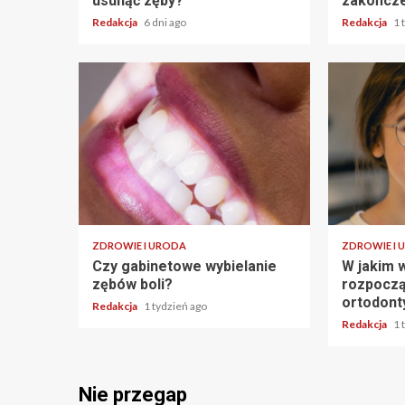
usunąć zęby?
zakończe
Redakcja
6 dni ago
Redakcja
1 
ZDROWIE I URODA
ZDROWIE I 
Czy gabinetowe wybielanie
W jakim w
zębów boli?
rozpoczą
ortodont
Redakcja
1 tydzień ago
Redakcja
1 
Nie przegap