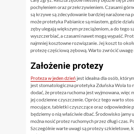
pochyleniem oraz przekrzywieniem. Czasami górne 
są krzywe są zdecydowanie bardziej narażone na p
może protetyka Pabianice są miastem, gdzie dzia
zęby ulegają większym przeciążeniom, a do tego szyb
wyszczerbiać, a czasami nawet mogą wypaść. Prote
najmniej kosztowne rozwiązanie. Jej koszt to oko
protezę częściową zębową. Warto zwrócić uwagę na 
Założenie protezy
Proteza w jeden dzień
jest idealna dla osób, który
jest stomatologiczna protetyka Zduńska Wola to 
dodać, że proteza ruchoma jest wyjmowana, więc moż
jej codzienne czyszczenie. Oprócz tego warto stos
mocujące, tabletki czyszczące oraz odpowiednie pas
będziemy o nią właściwie dbać. Środowisko jamy ust
można nosić protez ruchomych przez długi czas. 
Szczególnie warte uwagi są protezy szkieletowe, 