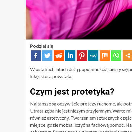
Podziel się
W ostatnich latach dużą popularnością cieszy się p
lukę, która powstała.
Czym jest protetyka?
Najtańsze są oczywiście protezy ruchome, ale pot
Utrata zęba nie jest niczym przyjemnym. Warto mie
również estetyczny. Tworzeniem sztucznych części
miejsce, gdzie można liczyć na fachową pomoc. 
cały zgryz. Reszta zębów niestety będzie się prz