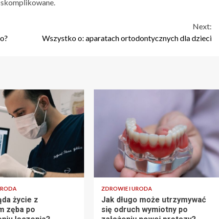
o skomplikowane.
Next:
go?
Wszystko o: aparatach ortodontycznych dla dzieci
URODA
ZDROWIE I URODA
ąda życie z
Jak długo może utrzymywać
m zęba po
się odruch wymiotny po