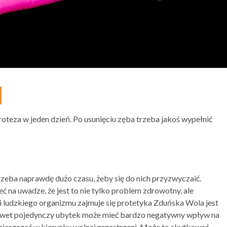
roteza w jeden dzień. Po usunięciu zęba trzeba jakoś wypełnić
rzeba naprawdę dużo czasu, żeby się do nich przyzwyczaić.
ć na uwadze, że jest to nie tylko problem zdrowotny, ale
 ludzkiego organizmu zajmuje się protetyka Zduńska Wola jest
Nawet pojedynczy ubytek może mieć bardzo negatywny wpływ na
emieszczać w kierunku wolnej przestrzeni. Może to skutkować