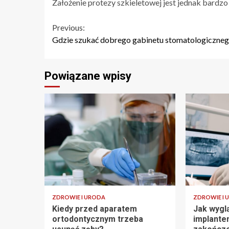
Założenie protezy szkieletowej jest jednak bardz
Continue
Previous:
Gdzie szukać dobrego gabinetu stomatologiczne
Reading
Powiązane wpisy
ZDROWIE I URODA
ZDROWIE I 
Kiedy przed aparatem
Jak wygl
ortodontycznym trzeba
implante