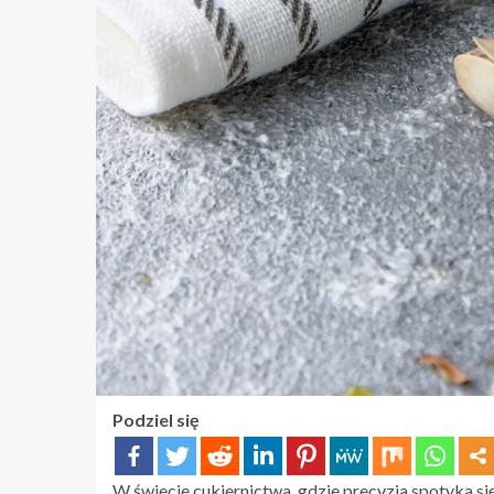
Podziel się
W świecie cukiernictwa, gdzie precyzja spotyka si