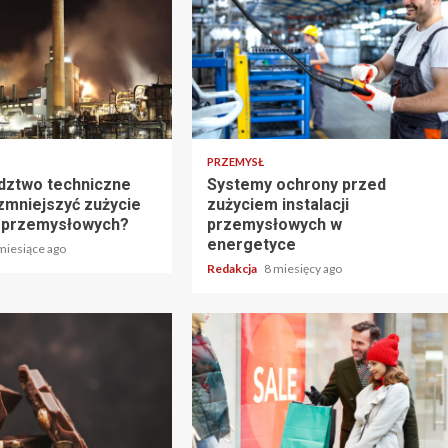
PRZEMYSŁ
dztwo techniczne
Systemy ochrony przed
zmniejszyć zużycie
zużyciem instalacji
ji przemysłowych?
przemysłowych w
energetyce
miesiące ago
Redakcja
8 miesięcy ago