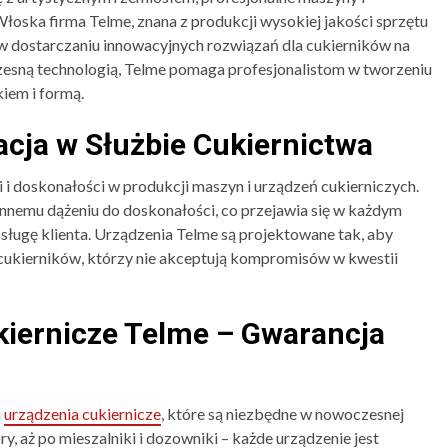
łoska firma Telme, znana z produkcji wysokiej jakości sprzętu
w w dostarczaniu innowacyjnych rozwiązań dla cukierników na
czesną technologią, Telme pomaga profesjonalistom w tworzeniu
iem i formą.
acja w Służbie Cukiernictwa
i i doskonałości w produkcji maszyn i urządzeń cukierniczych.
annemu dążeniu do doskonałości, co przejawia się w każdym
bsługę klienta. Urządzenia Telme są projektowane tak, aby
ukierników, którzy nie akceptują kompromisów w kwestii
kiernicze Telme – Gwarancja
i
urządzenia cukiernicze
, które są niezbędne w nowoczesnej
y, aż po mieszalniki i dozowniki – każde urządzenie jest