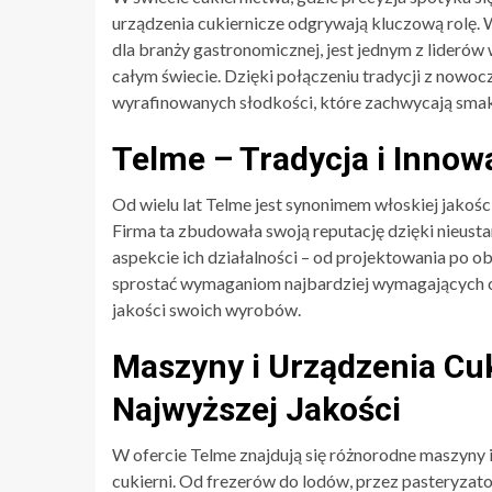
urządzenia cukiernicze odgrywają kluczową rolę. W
dla branży gastronomicznej, jest jednym z lideró
całym świecie. Dzięki połączeniu tradycji z nowo
wyrafinowanych słodkości, które zachwycają smak
Telme – Tradycja i Innow
Od wielu lat Telme jest synonimem włoskiej jakośc
Firma ta zbudowała swoją reputację dzięki nieust
aspekcie ich działalności – od projektowania po o
sprostać wymaganiom najbardziej wymagających c
jakości swoich wyrobów.
Maszyny i Urządzenia Cu
Najwyższej Jakości
W ofercie Telme znajdują się różnorodne maszyny 
cukierni. Od frezerów do lodów, przez pasteryzator