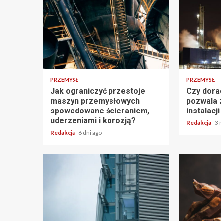
PRZEMYSŁ
PRZEMYSŁ
Jak ograniczyć przestoje
Czy dora
maszyn przemysłowych
pozwala 
spowodowane ścieraniem,
instalac
uderzeniami i korozją?
Redakcja
3 
Redakcja
6 dni ago