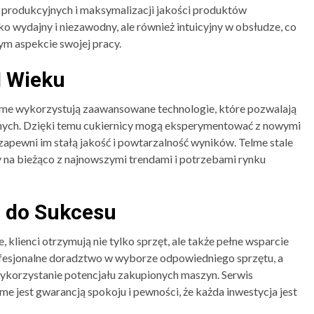
 produkcyjnych i maksymalizacji jakości produktów
lko wydajny i niezawodny, ale również intuicyjny w obsłudze, co
ym aspekcie swojej pracy.
I Wieku
lme wykorzystują zaawansowane technologie, które pozwalają
nych. Dzięki temu cukiernicy mogą eksperymentować z nowymi
 zapewni im stałą jakość i powtarzalność wyników. Telme stale
y na bieżąco z najnowszymi trendami i potrzebami rynku
z do Sukcesu
 klienci otrzymują nie tylko sprzęt, ale także pełne wsparcie
ofesjonalne doradztwo w wyborze odpowiedniego sprzętu, a
wykorzystanie potencjału zakupionych maszyn. Serwis
e jest gwarancją spokoju i pewności, że każda inwestycja jest