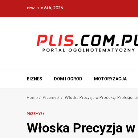
Skip
czw.. sie 6th, 2026
to
content
BIZNES
DOM I OGRÓD
MOTORYZACJA
Home
Przemysł
Włoska Precyzja w Produkcji Profesjona
PRZEMYSŁ
Włoska Precyzja w 