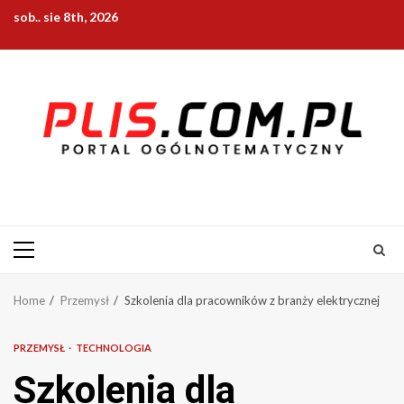
Skip
sob.. sie 8th, 2026
to
content
Primary
Menu
Home
Przemysł
Szkolenia dla pracowników z branży elektrycznej
PRZEMYSŁ
TECHNOLOGIA
Szkolenia dla