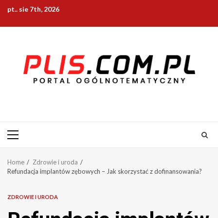
Skip
pt.. sie 7th, 2026
to
content
Primary
Menu
Home
Zdrowie i uroda
Refundacja implantów zębowych – Jak skorzystać z dofinansowania?
ZDROWIE I URODA