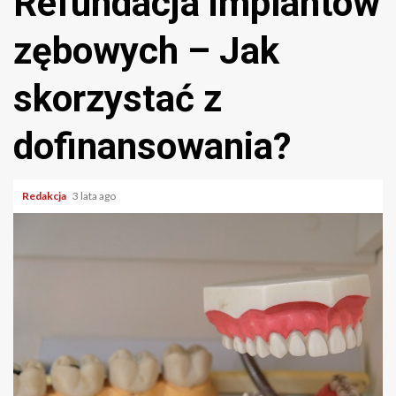
Refundacja implantów
zębowych – Jak
skorzystać z
dofinansowania?
Redakcja
3 lata ago