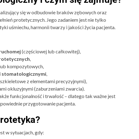
cjalizujący się w odbudowie braków zębowych oraz
ełnień protetycznych. Jego zadaniem jest nie tylko
yki uśmiechu, harmonii twarzy i jakości życia pacjenta.
 ruchomej
(częściowej lub całkowitej),
rotetycznych
,
lub kompozytowych,
i stomatologicznymi
,
zkieletowe z elementami precyzyjnymi),
mi okluzyjnymi (zaburzeniami zwarcia).
akże funkcjonalność i trwałość – dlatego tak ważne jest
dpowiednie przygotowanie pacjenta.
protetyka?
st w sytuacjach, gdy: