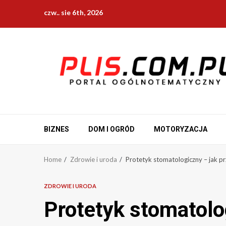
Skip
czw.. sie 6th, 2026
to
content
BIZNES
DOM I OGRÓD
MOTORYZACJA
Home
Zdrowie i uroda
Protetyk stomatologiczny – jak p
ZDROWIE I URODA
Protetyk stomatolo