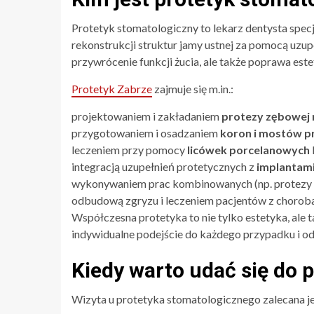
Protetyk stomatologiczny to lekarz dentysta spe
rekonstrukcji struktur jamy ustnej za pomocą uzup
przywrócenie funkcji żucia, ale także poprawa estet
Protetyk Zabrze
zajmuje się m.in.:
projektowaniem i zakładaniem
protezy zębowej
przygotowaniem i osadzaniem
koron i mostów p
leczeniem przy pomocy
licówek porcelanowych
integracją uzupełnień protetycznych z
implantam
wykonywaniem prac kombinowanych (np. protezy s
odbudową zgryzu i leczeniem pacjentów z choroba
Współczesna protetyka to nie tylko estetyka, ale t
indywidualne podejście do każdego przypadku i o
Kiedy warto udać się do 
Wizyta u protetyka stomatologicznego zalecana je