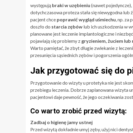
występują
braki w uzębieniu
(nawet pojedyncze),
dotychczasowa proteza stała się niewygodna lub 
pacjent chce
poprawić wygląd uśmiechu
, np. za
doszło do
starcia zębów
lub ich uszkodzenia w w
planowane jest leczenie implantologiczne i niezbę
pojawiają się problemy z
gryzieniem, żuciem lu
Warto pamiętać, że zbyt długie zwlekanie z lecze
przesunięcia sąsiednich zębów i pogorszenia ogóln
Jak przygotować się do p
Przygotowanie do wizyty u protetyka nie jest skom
przebiegu leczenia. Dobrze zaplanowana wizyta um
pacjentowi daje pewność, że jego oczekiwania zos
Co warto zrobić przed wizytą:
Zadbaj o higienę jamy ustnej
Przed wizytą dokładnie umyj zęby, użyj nici dentys