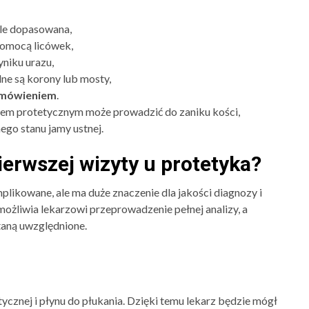
źle dopasowana,
 pomocą licówek,
yniku urazu,
dne są korony lub mosty,
b mówieniem
.
niem protetycznym może prowadzić do zaniku kości,
ego stanu jamy ustnej.
ierwszej wizyty u protetyka?
plikowane, ale ma duże znaczenie dla jakości diagnozy i
ożliwia lekarzowi przeprowadzenie pełnej analizy, a
taną uwzględnione.
tycznej i płynu do płukania. Dzięki temu lekarz będzie mógł