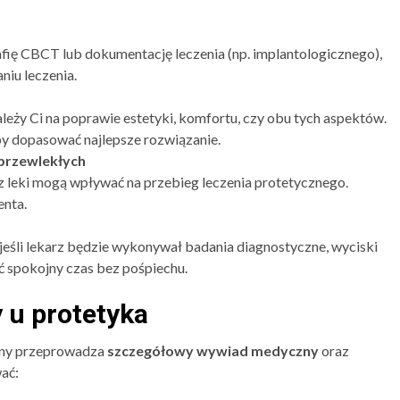
afię CBCT lub dokumentację leczenia (np. implantologicznego),
niu leczenia.
ależy Ci na poprawie estetyki, komfortu, czy obu tych aspektów.
 by dopasować najlepsze rozwiązanie.
 przewlekłych
z leki mogą wpływać na przebieg leczenia protetycznego.
enta.
jeśli lekarz będzie wykonywał badania diagnostyczne, wyciski
ć spokojny czas bez pośpiechu.
 u protetyka
zny przeprowadza
szczegółowy wywiad medyczny
oraz
ać: