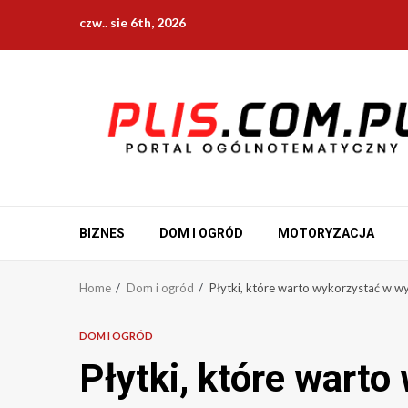
Skip
czw.. sie 6th, 2026
to
content
BIZNES
DOM I OGRÓD
MOTORYZACJA
Home
Dom i ogród
Płytki, które warto wykorzystać w w
DOM I OGRÓD
Płytki, które wart