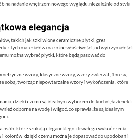
sób na nadanie wnętrzom nowego wyglądu, niezależnie od stylu
ątkowa elegancja
ów, takich jak szkliwione ceramiczne płytki, gres
ażdy z tych materiałów ma różne właściwości, od wytrzymałości
 temu można wybrać płytki, które będą pasować do
metryczne wzory, klasyczne wzory, wzory zwierząt, floresy,
ć ze sobą, tworząc niepowtarzalne wzory i wykończenia, które
maniu, dzięki czemu są idealnym wyborem do kuchni, łazienek i
ównież odporne na wodę i wilgoć, co sprawia, że są idealnym
oci.
a osób, które szukają eleganckiego i trwałego wykończenia
w i kolorów, dzięki czemu można je dopasować do upodobań i