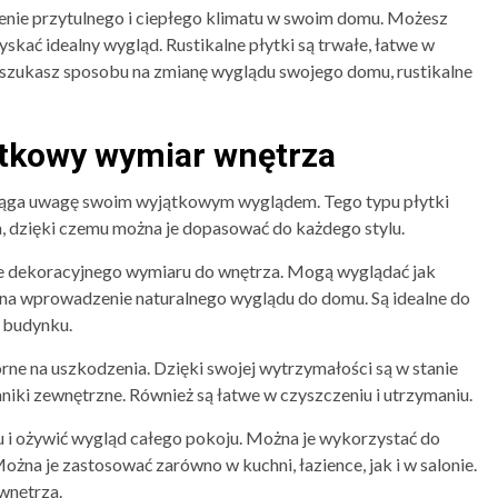
enie przytulnego i ciepłego klimatu w swoim domu. Możesz
kać idealny wygląd. Rustikalne płytki są trwałe, łatwe w
i szukasz sposobu na zmianę wyglądu swojego domu, rustikalne
atkowy wymiar wnętrza
ciąga uwagę swoim wyjątkowym wyglądem. Tego typu płytki
h, dzięki czemu można je dopasować do każdego stylu.
ie dekoracyjnego wymiaru do wnętrza. Mogą wyglądać jak
 na wprowadzenie naturalnego wyglądu do domu. Są idealne do
 budynku.
rne na uszkodzenia. Dzięki swojej wytrzymałości są w stanie
niki zewnętrzne. Również są łatwe w czyszczeniu i utrzymaniu.
 i ożywić wygląd całego pokoju. Można je wykorzystać do
ożna je zastosować zarówno w kuchni, łazience, jak i w salonie.
wnętrza.