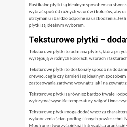
Rustikalne płytki są idealnym sposobem na stworz
wybrać spośród różnych wzorów i kolorów, aby uzys
utrzymaniu i bardzo odporne na uszkodzenia. Jeśl
płytki są idealnym wyborem.
Teksturowe płytki – dod
Teksturowe płytki to odmiana płytek, która przy
występują w różnych kolorach, wzorach i fakturac
Teksturowe płytki to doskonały sposób na dodan
drewno, cegła czy kamień i są idealnym sposobem
zastosowania zarówno wewnątrz jak i na zewnątrz
Teksturowe płytki są również bardzo trwałe i odpo
wytrzymać wysokie temperatury, wilgoć i inne czyn
Teksturowe płytki mogą dodać wnętrzu charakteru
wykończenia ścian, podłogi i innych powierzchni. M
Mogą one stworzyć piękną i intrygującą aranżację 