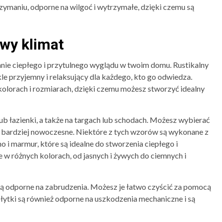
zymaniu, odporne na wilgoć i wytrzymałe, dzięki czemu są
wy klimat
nie ciepłego i przytulnego wyglądu w twoim domu. Rustikalny
kle przyjemny i relaksujący dla każdego, kto go odwiedza.
kolorach i rozmiarach, dzięki czemu możesz stworzyć idealny
ub łazienki, a także na targach lub schodach. Możesz wybierać
i bardziej nowoczesne. Niektóre z tych wzorów są wykonane z
o i marmur, które są idealne do stworzenia ciepłego i
e w różnych kolorach, od jasnych i żywych do ciemnych i
 są odporne na zabrudzenia. Możesz je łatwo czyścić za pomocą
płytki są również odporne na uszkodzenia mechaniczne i są