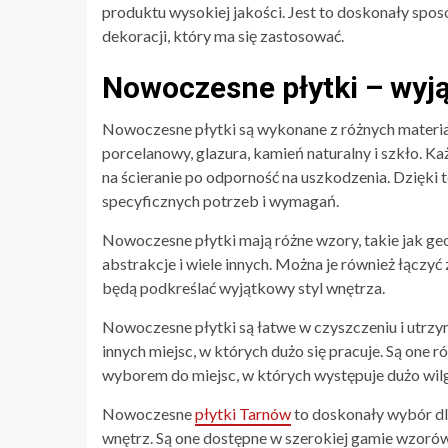
produktu wysokiej jakości. Jest to doskonały spo
dekoracji, który ma się zastosować.
Nowoczesne płytki – wyj
Nowoczesne płytki są wykonane z różnych materiał
porcelanowy, glazura, kamień naturalny i szkło. K
na ścieranie po odporność na uszkodzenia. Dzięki
specyficznych potrzeb i wymagań.
Nowoczesne płytki mają różne wzory, takie jak geo
abstrakcje i wiele innych. Można je również łączy
będą podkreślać wyjątkowy styl wnętrza.
Nowoczesne płytki są łatwe w czyszczeniu i utrzy
innych miejsc, w których dużo się pracuje. Są one r
wyborem do miejsc, w których występuje dużo wilg
Nowoczesne
płytki Tarnów
to doskonały wybór dl
wnętrz. Są one dostępne w szerokiej gamie wzoró