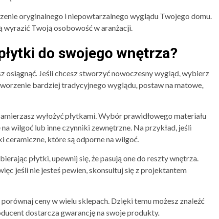
zenie oryginalnego i niepowtarzalnego wyglądu Twojego domu.
 wyrazić Twoją osobowość w aranżacji.
płytki do swojego wnętrza?
esz osiągnąć. Jeśli chcesz stworzyć nowoczesny wygląd, wybierz
t stworzenie bardziej tradycyjnego wyglądu, postaw na matowe,
 zamierzasz wyłożyć płytkami. Wybór prawidłowego materiału
na wilgoć lub inne czynniki zewnętrzne. Na przykład, jeśli
ki ceramiczne, które są odporne na wilgoć.
erając płytki, upewnij się, że pasują one do reszty wnętrza.
ęc jeśli nie jesteś pewien, skonsultuj się z projektantem
ć, porównaj ceny w wielu sklepach. Dzięki temu możesz znaleźć
roducent dostarcza gwarancję na swoje produkty.