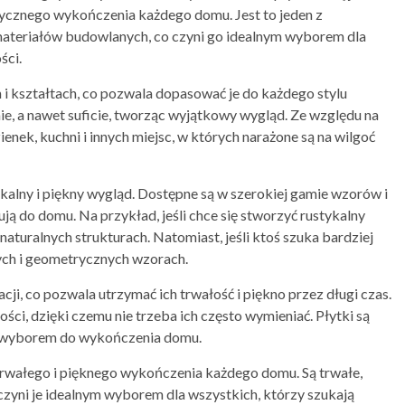
tycznego wykończenia każdego domu. Jest to jeden z
 materiałów budowlanych, co czyni go idealnym wyborem dla
ści.
 i kształtach, co pozwala dopasować je do każdego stylu
ie, a nawet suficie, tworząc wyjątkowy wygląd. Ze względu na
enek, kuchni i innych miejsc, w których narażone są na wilgoć
alny i piękny wygląd. Dostępne są w szerokiej gamie wzorów i
ują do domu. Na przykład, jeśli chce się stworzyć rustykalny
naturalnych strukturach. Natomiast, jeśli ktoś szuka bardziej
ych i geometrycznych wzorach.
cji, co pozwala utrzymać ich trwałość i piękno przez długi czas.
ści, dzięki czemu nie trzeba ich często wymieniać. Płytki są
ym wyborem do wykończenia domu.
 trwałego i pięknego wykończenia każdego domu. Są trwałe,
czyni je idealnym wyborem dla wszystkich, którzy szukają