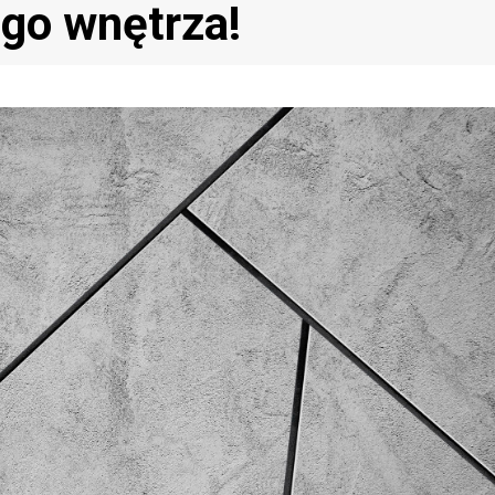
go wnętrza!