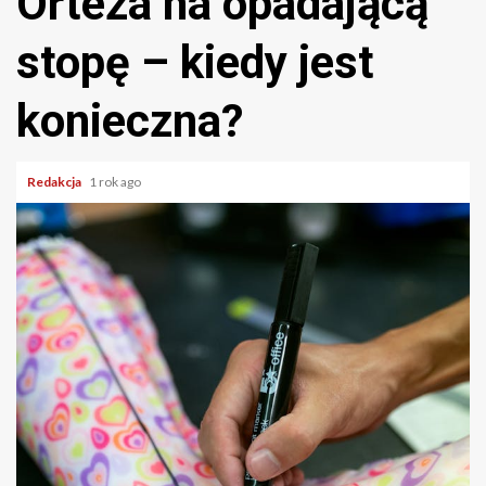
Orteza na opadającą
stopę – kiedy jest
konieczna?
Redakcja
1 rok ago