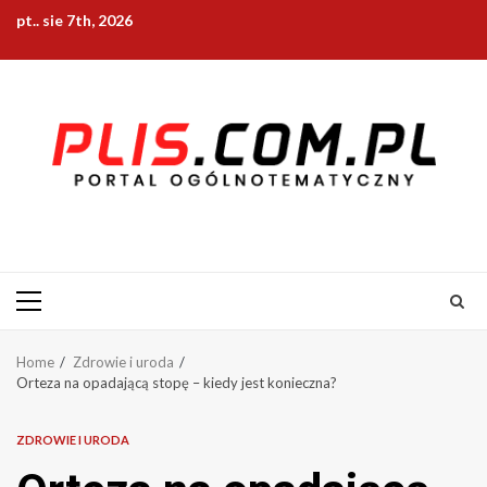
Skip
pt.. sie 7th, 2026
to
content
Primary
Menu
Home
Zdrowie i uroda
Orteza na opadającą stopę – kiedy jest konieczna?
ZDROWIE I URODA