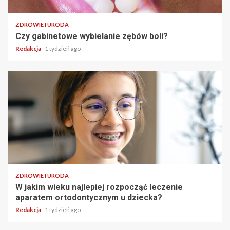
ZDROWIE I URODA
Czy gabinetowe wybielanie zębów boli?
Redakcja
1 tydzień ago
ZDROWIE I URODA
W jakim wieku najlepiej rozpocząć leczenie
aparatem ortodontycznym u dziecka?
Redakcja
1 tydzień ago