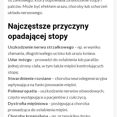
palców. Może być efektem urazu, choroby lub schorzeń
układu nerwowego.
Najczęstsze przyczyny
opadającej stopy
Uszkodzenie nerwu strzałkowego
– np. w wyniku
złamania, długotrwałego ucisku lub urazu kolana.
Udar mózgu
– prowadzi do osłabienia lub paraliżu
jednej strony ciała, w tym także mięśni kontrolujących
stopę.
Stwardnienie rozsiane
– choroba neurodegeneracyjna
wpływająca na funkcjonowanie mięśni.
Polineuropatia
– uszkodzenie nerwów obwodowych,
często występujące u pacjentów z cukrzycą.
Dystrofia mięśniowa
– postępująca choroba
prowadząca do osłabienia mięśni.
Choroby kręgosłupa
– np. przepuklina dysku