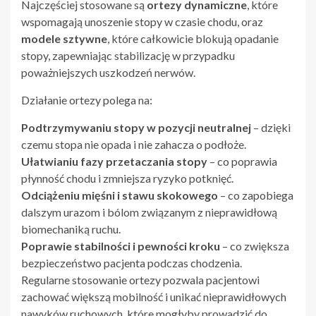
Najczęściej stosowane są
ortezy dynamiczne
, które
wspomagają unoszenie stopy w czasie chodu, oraz
modele sztywne
, które całkowicie blokują opadanie
stopy, zapewniając stabilizację w przypadku
poważniejszych uszkodzeń nerwów.
Działanie ortezy polega na:
Podtrzymywaniu stopy w pozycji neutralnej
– dzięki
czemu stopa nie opada i nie zahacza o podłoże.
Ułatwianiu fazy przetaczania stopy
– co poprawia
płynność chodu i zmniejsza ryzyko potknięć.
Odciążeniu mięśni i stawu skokowego
– co zapobiega
dalszym urazom i bólom związanym z nieprawidłową
biomechaniką ruchu.
Poprawie stabilności i pewności kroku
– co zwiększa
bezpieczeństwo pacjenta podczas chodzenia.
Regularne stosowanie ortezy pozwala pacjentowi
zachować większą mobilność i unikać nieprawidłowych
nawyków ruchowych, które mogłyby prowadzić do