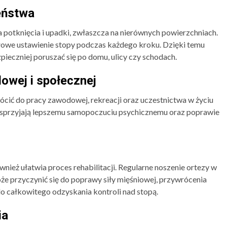
eństwa
 potknięcia i upadki, zwłaszcza na nierównych powierzchniach.
dłowe ustawienie stopy podczas każdego kroku. Dzięki temu
pieczniej poruszać się po domu, ulicy czy schodach.
owej i społecznej
cić do pracy zawodowej, rekreacji oraz uczestnictwa w życiu
 sprzyjają lepszemu samopoczuciu psychicznemu oraz poprawie
nież ułatwia proces rehabilitacji. Regularne noszenie ortezy w
że przyczynić się do poprawy siły mięśniowej, przywrócenia
o całkowitego odzyskania kontroli nad stopą.
ia