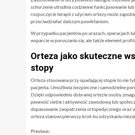
schorzenie utrudnia codzienne funkcjonowanie lu
rozpoczęcie terapii z użyciem ortezy może zapo
przeciwdziałać dalszym powikłaniom.
W przypadku pacjentów po urazach, operacjach lub
wsparcie w poruszaniu się, ale także element prof
Orteza jako skuteczne ws
stopy
Orteza stosowana przy opadającej stopie to nie ty
pacjenta. Umożliwia bezpieczne i samodzielne porus
Dzięki odpowiednio dobranej ortezie osoby zmaga
pewność siebie i aktywność zawodową lub społeczn
dopasowanie zaopatrzenia ortopedycznego oraz 
orteza stanowi pierwszy krok ku odzyskaniu nieza
Continue
Previous: