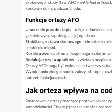
skokowego i stopy (tzw. AFO –
ankle-foot orthosis
)
kończyny dolnej podczas chodu.
Funkcje ortezy AFO
Unoszenie przodostopia
– dzięki odpowiedniemu
grzbietowym, zapobiegając jej opadaniu.
Stabilizacja stawu skokowego
– chroni przed ni
osłabieniu mięśni.
Korekta wzorca chodu
– wspomaga naukę prawidł
Redukcja ryzyka upadków
– zwiększa bezpiecze
Ortezy AFO mogą być wykonane z tworzyw sztuc
Wybór konkretnego modelu zależy od stopnia uszk
potrzeb funkcjonalnych.
Jak orteza wpływa na co
Zastosowanie ortezy znacząco poprawia jakość życ
samodzielności. Efekty jej noszenia można zaobs