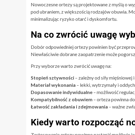
Nowoczesne ortezy są projektowane z myślą o wyg
pod ubraniem, z większością rodzajów obuwia. Mo
minimalizując ryzyko otarć i dyskomfortu.
Na co zwrócić uwagę wyb
Dobór odpowiedniej ortezy powinien być przeprowa
Niewłaściwie dobrane zaopatrzenie może pogorszyć
Przy wyborze warto zwrócić uwagę na:
Stopień sztywności
– zależny od siły mięśniowej 
Materiał wykonania
– lekki, wytrzymały i oddych
Dopasowanie indywidualne
– możliwość regulac
Kompatybilność z obuwiem
– orteza powinna do
Łatwość zakładania i zdejmowania
– ważne zwła
Kiedy warto rozpocząć n
Zastosowanie ortezy powinno nastąpić możliwie jak