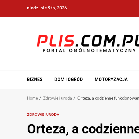
Skip
niedz.. sie 9th, 2026
to
content
BIZNES
DOM I OGRÓD
MOTORYZACJA
Home
Zdrowie i uroda
Orteza, a codzienne funkcjonowani
ZDROWIE I URODA
Orteza, a codzienn