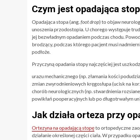
Czym jest opadająca sto
Opadająca stopa (ang.
foot drop
) to objaw neurolog
unoszenia przodostopia. U chorego występuje tru
jej bezwładnym opadaniem podczas chodu. Powoduj
brodzący, podczas którego pacjent musi nadmierni
podłoże.
Przyczyną opadania stopy najczęściej jest uszkod
urazu mechanicznego (np. złamania kości podudzia
zmian zwyrodnieniowych kręgosłupa (ucisk na kor
chorób neurologicznych (np. stwardnienia rozsiane
powikłań pooperacyjnych lub po długotrwałym un
Jak działa orteza przy op
Ortezyna na opadającą stopę
to ortopedyczne zaop
działanie określonej części ciała. W przypadku opa