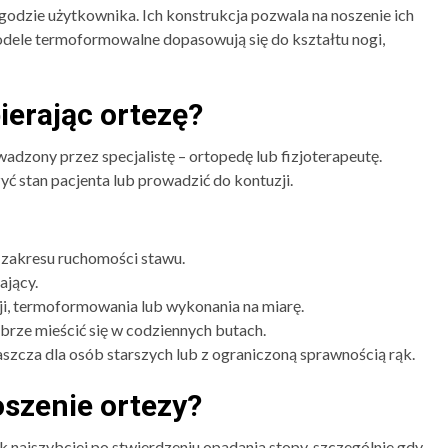
odzie użytkownika. Ich konstrukcja pozwala na noszenie ich
dele termoformowalne dopasowują się do kształtu nogi,
ierając ortezę?
dzony przez specjalistę – ortopedę lub fizjoterapeutę.
 stan pacjenta lub prowadzić do kontuzji.
i zakresu ruchomości stawu.
ający.
ji, termoformowania lub wykonania na miarę.
brze mieścić się w codziennych butach.
szcza dla osób starszych lub z ograniczoną sprawnością rąk.
oszenie ortezy?
 najszybciej po stwierdzeniu opadania stopy, szczególnie gdy