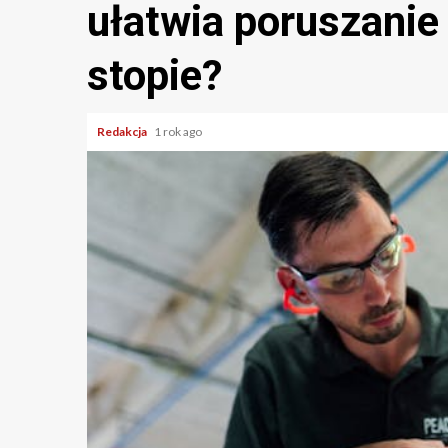
ułatwia poruszanie 
stopie?
Redakcja
1 rok ago