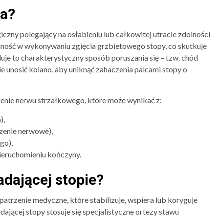
pa?
iczny polegający na osłabieniu lub całkowitej utracie zdolności
dność w wykonywaniu zgięcia grzbietowego stopy, co skutkuje
e to charakterystyczny sposób poruszania się – tzw. chód
e unosić kolano, aby uniknąć zahaczenia palcami stopy o
zenie nerwu strzałkowego, które może wynikać z:
),
zenie nerwowe),
go),
ieruchomieniu kończyny.
adającej stopie?
atrzenie medyczne, które stabilizuje, wspiera lub koryguje
dającej stopy stosuje się specjalistyczne ortezy stawu