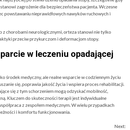
b stanowi zagrożenie dla bezpieczeństwa pacjenta. Wczesne
biec powstawaniu nieprawidłowych nawyków ruchowych i
 z chorobami neurologicznymi, orteza stanowi nie tylko
ilaktyki przeciw przykurczom i deformacjom stopy.
parcie w leczeniu opadającej
lko środek medyczny, ale realne wsparcie w codziennym życiu
zanie się, poprawia jakość życia i wspiera proces rehabilitacji.
jące się z tym schorzeniem mogą odzyskać mobilność,
ą. Kluczem do skuteczności terapii jest indywidualne
współpraca z zespołem medycznym. W wielu przypadkach
leżności i komfortu funkcjonowania.
Next: