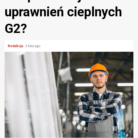
uprawnień cieplnych
G2?
Redakcja
2 lata ago