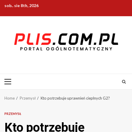
Skip
sob.. sie 8th, 2026
to
content
Primary
Menu
Home
Przemysł
Kto potrzebuje uprawnień cieplnych G2?
PRZEMYSŁ
Kto potrzebuje