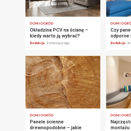
DOM I OGRÓD
DOM I OGR
Okładzina PCV na ścianę –
Czy pane
kiedy warto ją wybrać?
odporne 
Redakcja
2 miesiące ago
Redakcja
4 
DOM I OGRÓD
DOM I OGR
Panele ścienne
Najczęst
drewnopodobne – jakie
montażu