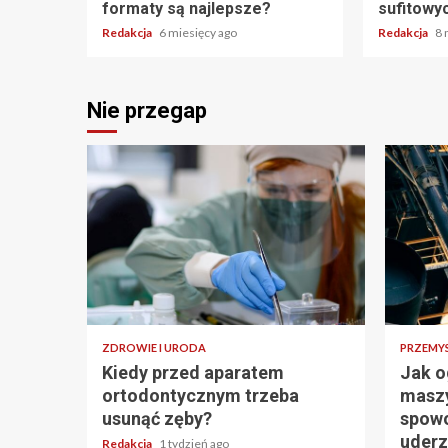
formaty są najlepsze?
sufitowy
Redakcja
6 miesięcy ago
Redakcja
8 
Nie przegap
ZDROWIE I URODA
PRZEMY
Kiedy przed aparatem
Jak o
ortodontycznym trzeba
masz
usunąć zęby?
spowo
uderz
Redakcja
1 tydzień ago