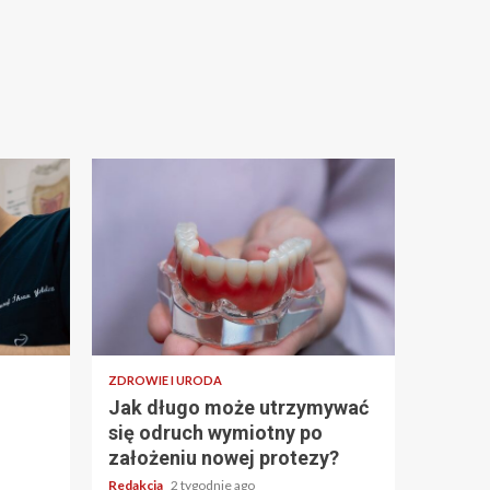
ZDROWIE I URODA
Jak długo może utrzymywać
się odruch wymiotny po
założeniu nowej protezy?
Redakcja
2 tygodnie ago