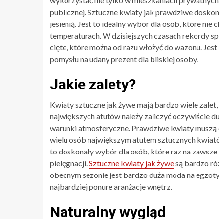
wykorzystać nie tylko w mieszkaniach prywatnych,
publicznej. Sztuczne kwiaty jak prawdziwe dosko
jesienią. Jest to idealny wybór dla osób, które ni
temperaturach. W dzisiejszych czasach rekordy s
cięte, które można od razu włożyć do wazonu. Jest
pomysłu na udany prezent dla bliskiej osoby.
Jakie zalety?
Kwiaty sztuczne jak żywe mają bardzo wiele zalet,
największych atutów należy zaliczyć oczywiście d
warunki atmosferyczne. Prawdziwe kwiaty muszą 
wielu osób największym atutem sztucznych kwiatów 
to doskonały wybór dla osób, które raz na zawsze
pielęgnacji.
Sztuczne kwiaty jak żywe
są bardzo róż
obecnym sezonie jest bardzo duża moda na egzotycz
najbardziej ponure aranżacje wnętrz.
Naturalny wygląd