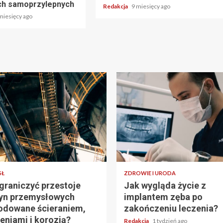
ch samoprzylepnych
Redakcja
9 miesięcy ago
miesięcy ago
SŁ
ZDROWIE I URODA
graniczyć przestoje
Jak wygląda życie z
yn przemysłowych
implantem zęba po
dowane ścieraniem,
zakończeniu leczenia?
eniami i korozją?
Redakcja
1 tydzień ago