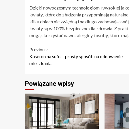
Dzięki nowoczesnym technologiom i wysokiej jako
kwiaty, które do złudzenia przypominają naturalne 
kilku dniach nie zwiędną i na długo zachowają swó
kwiaty są w 100% bezpieczne dla zdrowia. Z prakt
mogą skorzystać nawet alergicy i osoby, które ma
Continue
Previous:
Kaseton na sufit – prosty sposób na odnowienie
Reading
mieszkania
Powiązane wpisy