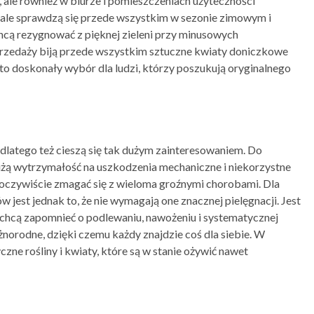
 ale również w biurze i pomieszczeniach użyteczności
nale sprawdzą się przede wszystkim w sezonie zimowym i
e chcą rezygnować z pięknej zieleni przy minusowych
przedaży biją przede wszystkim sztuczne kwiaty doniczkowe
 to doskonały wybór dla ludzi, którzy poszukują oryginalnego
 dlatego też cieszą się tak dużym zainteresowaniem. Do
użą wytrzymałość na uszkodzenia mechaniczne i niekorzystne
oczywiście zmagać się z wieloma groźnymi chorobami. Dla
jest jednak to, że nie wymagają one znacznej pielęgnacji. Jest
 chcą zapomnieć o podlewaniu, nawożeniu i systematycznej
norodne, dzięki czemu każdy znajdzie coś dla siebie. W
ne rośliny i kwiaty, które są w stanie ożywić nawet