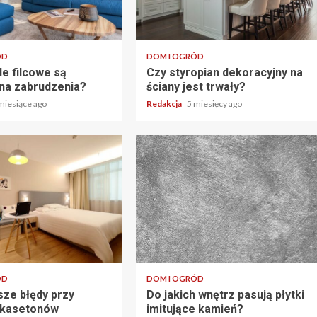
ÓD
DOM I OGRÓD
le filcowe są
Czy styropian dekoracyjny na
na zabrudzenia?
ściany jest trwały?
miesiące ago
Redakcja
5 miesięcy ago
ÓD
DOM I OGRÓD
sze błędy przy
Do jakich wnętrz pasują płytki
 kasetonów
imitujące kamień?