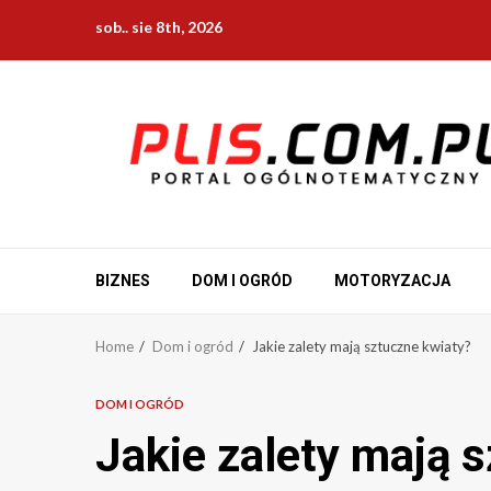
Skip
sob.. sie 8th, 2026
to
content
BIZNES
DOM I OGRÓD
MOTORYZACJA
Home
Dom i ogród
Jakie zalety mają sztuczne kwiaty?
DOM I OGRÓD
Jakie zalety mają 