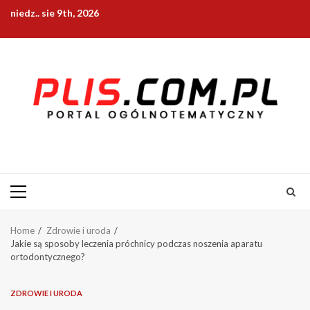
Skip
niedz.. sie 9th, 2026
to
content
Primary
Menu
Home
Zdrowie i uroda
Jakie są sposoby leczenia próchnicy podczas noszenia aparatu
ortodontycznego?
ZDROWIE I URODA