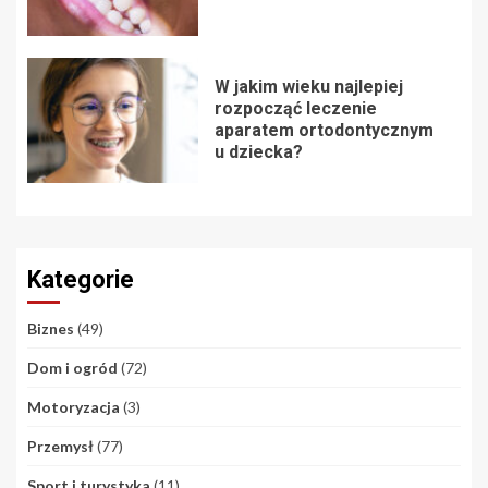
W jakim wieku najlepiej
rozpocząć leczenie
aparatem ortodontycznym
u dziecka?
Kategorie
Biznes
(49)
Dom i ogród
(72)
Motoryzacja
(3)
Przemysł
(77)
Sport i turystyka
(11)