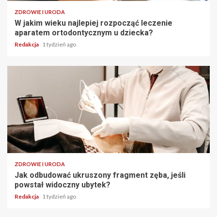
ZDROWIE I URODA
W jakim wieku najlepiej rozpocząć leczenie
aparatem ortodontycznym u dziecka?
Redakcja
1 tydzień ago
ZDROWIE I URODA
Jak odbudować ukruszony fragment zęba, jeśli
powstał widoczny ubytek?
Redakcja
1 tydzień ago