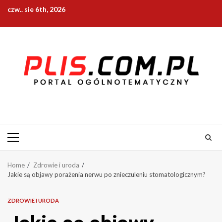
Skip
czw.. sie 6th, 2026
to
content
Primary
Menu
Home
Zdrowie i uroda
Jakie są objawy porażenia nerwu po znieczuleniu stomatologicznym?
ZDROWIE I URODA