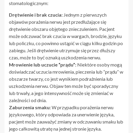
stomatologicznym:
Drętwienie i brak czucia:
Jednym z pierwszych
objawów porażenia nerwu jest przedłużające się
drętwienie obszaru objętego znieczuleniem. Pacjent
może odczuwać brak czucia w wargach, brodzie, języku
lub policzku, co powinno ustąpić w ciągu kilku godzin po
zabiegu. Jeśli drętwienie utrzymuje się przez dłuższy
czas, może to być oznaką uszkodzenia nerwu.
Mrowienie lub uczucie “prądu”:
Niektóre osoby mogą
doświadczać uczucia mrowienia, pieczenia lub “prądu” w
obszarze twarzy, co jest wynikiem podrażnienia lub
uszkodzenia nerwu. Objaw ten może być sporadyczny
lub trwały, a jego intensywność może się zmieniać w
zależności od dnia.
Zaburzenia smaku:
W przypadku porażenia nerwu
językowego, który odpowiada za unerwienie języka,
pacjent może zauważyć zmiany w odczuwaniu smaku lub
jego całkowitą utratę na jednej stronie języka.