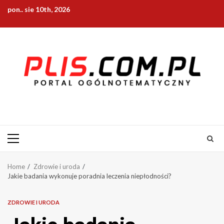
Skip
pon.. sie 10th, 2026
to
content
Primary
Menu
Home
Zdrowie i uroda
Jakie badania wykonuje poradnia leczenia niepłodności?
ZDROWIE I URODA