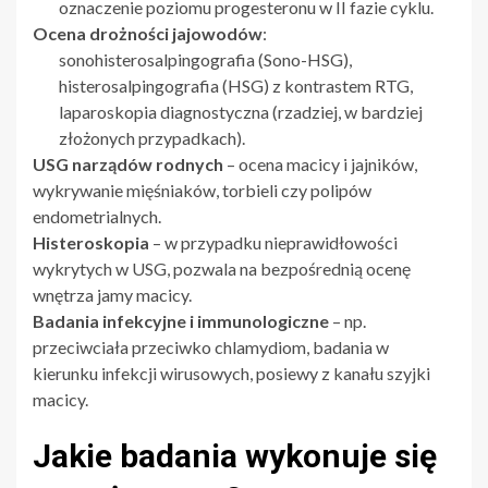
oznaczenie poziomu progesteronu w II fazie cyklu.
Ocena drożności jajowodów
:
sonohisterosalpingografia (Sono-HSG),
histerosalpingografia (HSG) z kontrastem RTG,
laparoskopia diagnostyczna (rzadziej, w bardziej
złożonych przypadkach).
USG narządów rodnych
– ocena macicy i jajników,
wykrywanie mięśniaków, torbieli czy polipów
endometrialnych.
Histeroskopia
– w przypadku nieprawidłowości
wykrytych w USG, pozwala na bezpośrednią ocenę
wnętrza jamy macicy.
Badania infekcyjne i immunologiczne
– np.
przeciwciała przeciwko chlamydiom, badania w
kierunku infekcji wirusowych, posiewy z kanału szyjki
macicy.
Jakie badania wykonuje się