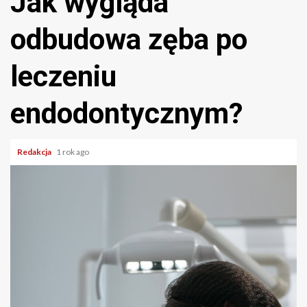
Jak wygląda
odbudowa zęba po
leczeniu
endodontycznym?
Redakcja
1 rok ago