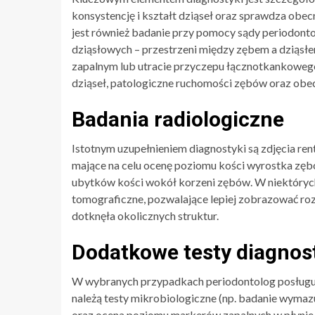
konsystencję i kształt dziąseł oraz sprawdza obecn
jest również badanie przy pomocy sądy periodont
dziąsłowych – przestrzeni między zębem a dziąsł
zapalnym lub utracie przyczepu łącznotkankowego
dziąseł, patologiczne ruchomości zębów oraz obe
Badania radiologiczne
Istotnym uzupełnieniem diagnostyki są zdjęcia re
mające na celu ocenę poziomu kości wyrostka zęb
ubytków kości wokół korzeni zębów. W niektórych
tomograficzne, pozwalające lepiej zobrazować roz
dotknęła okolicznych struktur.
Dodatkowe testy diagnos
W wybranych przypadkach periodontolog posługuj
należą testy mikrobiologiczne (np. badanie wymazu
oraz ocena poziomu markerów zapalnych w płynie 