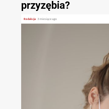
przyzębia?
Redakcja
3 miesiące ago