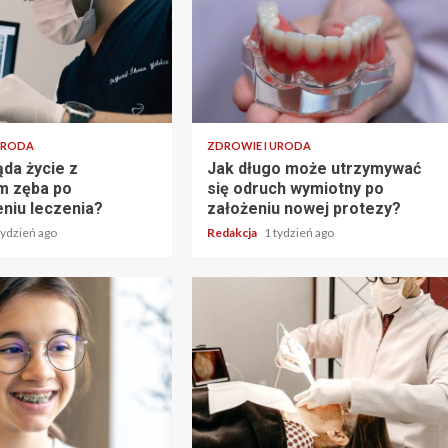
URODA
ZDROWIE I URODA
ąda życie z
Jak długo może utrzymywać
m zęba po
się odruch wymiotny po
niu leczenia?
założeniu nowej protezy?
tydzień ago
Redakcja
1 tydzień ago