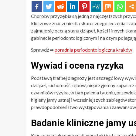
Choroby przyzębia są jedną z najczęstszych przy
kluczowe znaczenie dla skutecznego leczenia i zat
zajmuje się oceną stanu dziąseł, kości i innych tk
gabinecie periodontologicznym i na czym polegają
Sprawdź ➡
poradnia periodontologiczna kraków
Wywiad i ocena ryzyka
Podstawą trafnej diagnozy jest szczegółowy wywia
dziąseł, ruchomość zębów, nieprzyjemny zapach z us
czynników ryzyka, w tym palenia tytoniu, przewle
higieny jamy ustnej i wcześniejszych zabiegów sto
prawdopodobieństwo występowania i zaawansowan
Badanie kliniczne jamy u
Kluczowym elementem diagnostyki jest szczegółowe