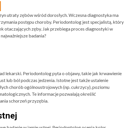
czyn utraty zębów wśród dorosłych. Wczesna diagnostyka ma
rzymania postępu choroby. Periodontolog jest specjalistą, który
anek otaczających zęby. Jak przebiega proces diagnostyki w
 najważniejsze badania?
d lekarski. Periodontolog pyta o objawy, takie jak krwawienie
t lub ból podczas jedzenia. Istotne jest także ustalenie
kłych chorób ogólnoustrojowych (np. cukrzycy), poziomu
matologicznych. Te informacje pozwalają określić
ia schorzeń przyzębia.
stnej
 badanie w jamie ustnej. Periodontolog ocenia kolor,