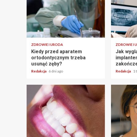
ZDROWIE I URODA
ZDROWIE I 
Kiedy przed aparatem
Jak wygl
ortodontycznym trzeba
implante
usunąć zęby?
zakończe
Redakcja
6 dni ago
Redakcja
1 