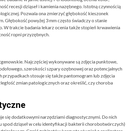
ość recesji dziąseł i kamienia nazębnego. Istotną czynnością
ologicznej. Pozwala ona zmierzyć głębokość kieszonek
em. Głębokość powyżej 3 mm często świadczy o stanie
. W trakcie badania lekarz ocenia także stopień krwawienia
cność ropni przyzębnych.
ntgenowskie. Najczęściej wykonywane są zdjęcia punktowe,
odołowego, szerokości szpary ozębnowej oraz potencjalnych
 przypadkach stosuje się także pantomogram lub zdjęcia
ległość zmian patologicznych oraz określić, czy choroba
tyczne
e się dodatkowymi narzędziami diagnostycznymi. Do nich
 spod dziąseł w celu identyfikacji bakterii chorobotwórczych)
dziąsłowym. Część gabinetów korzysta również z analizatora