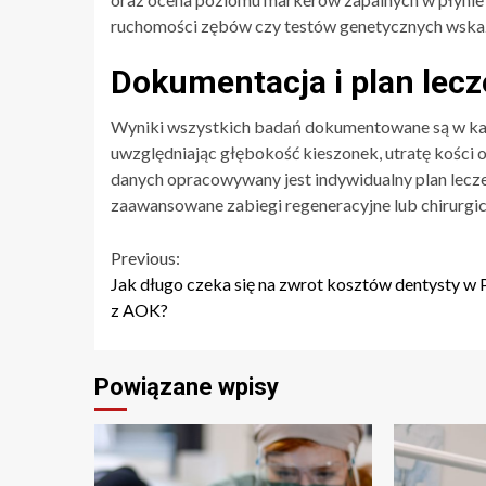
ruchomości zębów czy testów genetycznych wskaz
Dokumentacja i plan lecz
Wyniki wszystkich badań dokumentowane są w kar
uwzględniając głębokość kieszonek, utratę kości
danych opracowywany jest indywidualny plan leczen
zaawansowane zabiegi regeneracyjne lub chirurgic
Continue
Previous:
Jak długo czeka się na zwrot kosztów dentysty w 
Reading
z AOK?
Powiązane wpisy