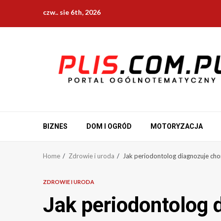
Skip
czw.. sie 6th, 2026
to
content
BIZNES
DOM I OGRÓD
MOTORYZACJA
Home
Zdrowie i uroda
Jak periodontolog diagnozuje cho
ZDROWIE I URODA
Jak periodontolog 