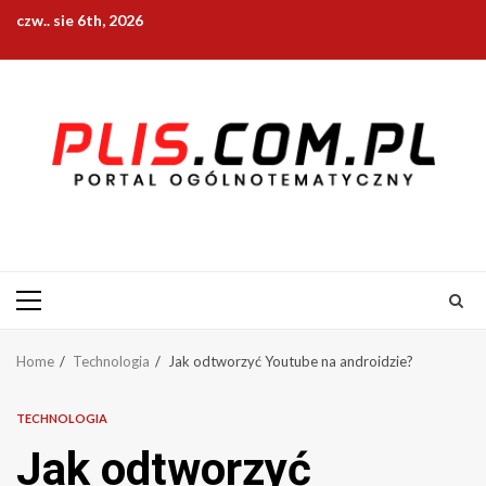
Skip
czw.. sie 6th, 2026
to
content
Primary
Menu
Home
Technologia
Jak odtworzyć Youtube na androidzie?
TECHNOLOGIA
Jak odtworzyć