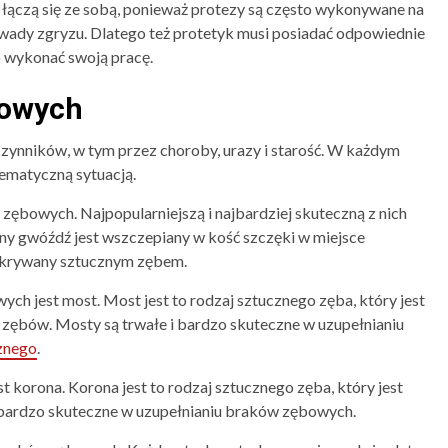
y łączą się ze sobą, ponieważ protezy są często wykonywane na
wady zgryzu. Dlatego też protetyk musi posiadać odpowiednie
o wykonać swoją pracę.
bowych
ynników, w tym przez choroby, urazy i starość. W każdym
ematyczną sytuacją.
zębowych. Najpopularniejszą i najbardziej skuteczną z nich
alny gwóźdź jest wszczepiany w kość szczęki w miejsce
zykrywany sztucznym zębem.
ch jest most. Most jest to rodzaj sztucznego zęba, który jest
zębów. Mosty są trwałe i bardzo skuteczne w uzupełnianiu
znego
.
 korona. Korona jest to rodzaj sztucznego zęba, który jest
bardzo skuteczne w uzupełnianiu braków zębowych.