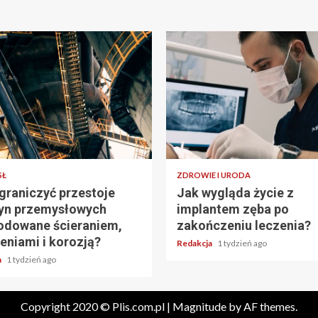
SŁ
ZDROWIE I URODA
graniczyć przestoje
Jak wygląda życie z
yn przemysłowych
implantem zęba po
dowane ścieraniem,
zakończeniu leczenia?
eniami i korozją?
Redakcja
1 tydzień ago
a
1 tydzień ago
Copyright 2020 © Plis.com.pl
|
Magnitude
by AF themes.