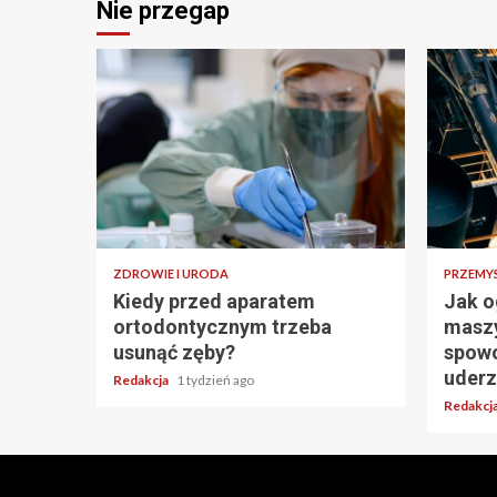
Nie przegap
ZDROWIE I URODA
PRZEMY
Kiedy przed aparatem
Jak o
ortodontycznym trzeba
masz
usunąć zęby?
spowo
uderz
Redakcja
1 tydzień ago
Redakcj