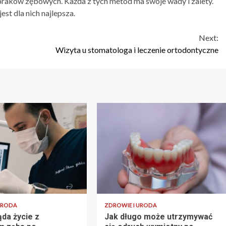
braków zębowych. Każda z tych metod ma swoje wady i zalety.
st dla nich najlepsza.
Next:
Wizyta u stomatologa i leczenie ortodontyczne
URODA
ZDROWIE I URODA
ąda życie z
Jak długo może utrzymywać