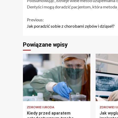
Podsumowując, istnieje wiele metod uzupełniania 
Dentyści mogą doradzić pacjentom, która metoda je
Continue
Previous:
Jak poradzić sobie z chorobami zębów i dziąseł?
Reading
Powiązane wpisy
ZDROWIE I URODA
ZDROWIE I 
Kiedy przed aparatem
Jak wygl