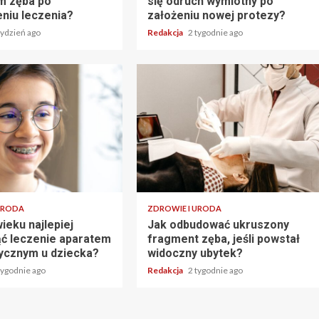
m zęba po
się odruch wymiotny po
niu leczenia?
założeniu nowej protezy?
tydzień ago
Redakcja
2 tygodnie ago
URODA
ZDROWIE I URODA
ieku najlepiej
Jak odbudować ukruszony
ć leczenie aparatem
fragment zęba, jeśli powstał
ycznym u dziecka?
widoczny ubytek?
tygodnie ago
Redakcja
2 tygodnie ago