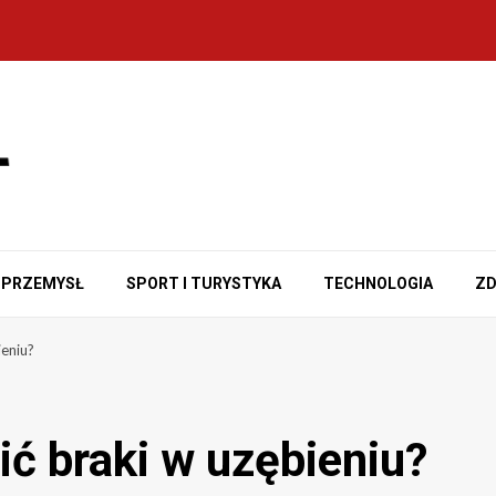
PRZEMYSŁ
SPORT I TURYSTYKA
TECHNOLOGIA
ZD
ieniu?
ć braki w uzębieniu?