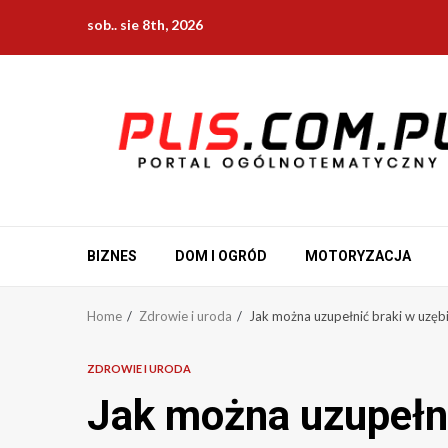
Skip
sob.. sie 8th, 2026
to
content
BIZNES
DOM I OGRÓD
MOTORYZACJA
Home
Zdrowie i uroda
Jak można uzupełnić braki w uzęb
ZDROWIE I URODA
Jak można uzupełni