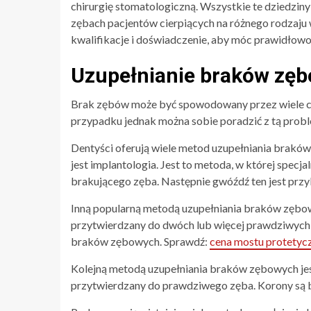
chirurgię stomatologiczną. Wszystkie te dziedzin
zębach pacjentów cierpiących na różnego rodzaju 
kwalifikacje i doświadczenie, aby móc prawidłow
Uzupełnianie braków zę
Brak zębów może być spowodowany przez wiele cz
przypadku jednak można sobie poradzić z tą probl
Dentyści oferują wiele metod uzupełniania braków 
jest implantologia. Jest to metoda, w której specj
brakującego zęba. Następnie gwóźdź ten jest pr
Inną popularną metodą uzupełniania braków zębowy
przytwierdzany do dwóch lub więcej prawdziwych 
braków zębowych. Sprawdź:
cena mostu protetyc
Kolejną metodą uzupełniania braków zębowych jest
przytwierdzany do prawdziwego zęba. Korony są 