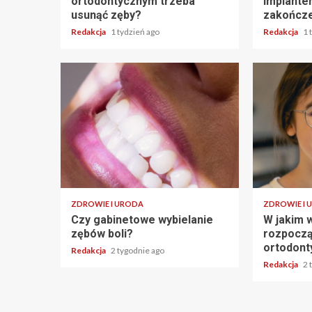
ortodontycznym trzeba
implante
usunąć zęby?
zakończe
Redakcja
1 tydzień ago
Redakcja
1 
ZDROWIE I URODA
ZDROWIE I 
Czy gabinetowe wybielanie
W jakim w
zębów boli?
rozpoczą
ortodont
Redakcja
2 tygodnie ago
Redakcja
2 